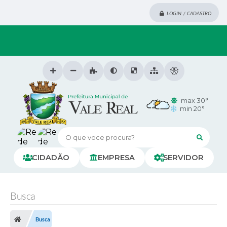
LOGIN / CADASTRO
max 30°
min 20°
O que voce procura?
CIDADÃO
EMPRESA
SERVIDOR
Busca
Busca