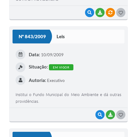
VISUALIZAR
BAIXAR
VÍNCULOS
G
O
S
Nº 843/2009
Leis
T
E
Data:
10/09/2009
I
Situação:
EM VIGOR
Autoria:
Executivo
Institui o Fundo Municipal do Meio Ambiente e dá outras
providências.
VISUALIZAR
BAIXAR
G
O
S