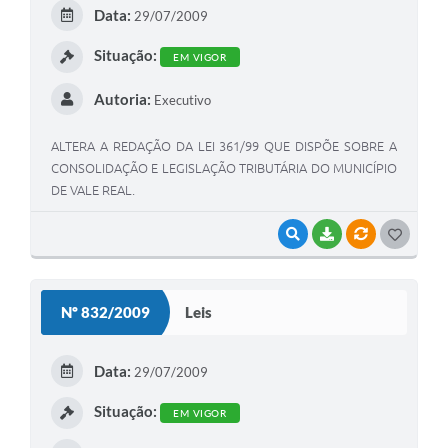
E
Data:
29/07/2009
I
Situação:
EM VIGOR
Autoria:
Executivo
ALTERA A REDAÇÃO DA LEI 361/99 QUE DISPÕE SOBRE A
CONSOLIDAÇÃO E LEGISLAÇÃO TRIBUTÁRIA DO MUNICÍPIO
DE VALE REAL.
VISUALIZAR
BAIXAR
VÍNCULOS
G
O
S
Nº 832/2009
Leis
T
E
Data:
29/07/2009
I
Situação:
EM VIGOR