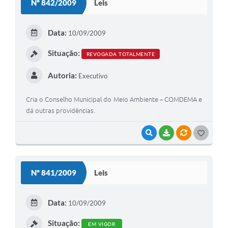
Nº 842/2009
Leis
T
E
Data:
10/09/2009
I
Situação:
REVOGADA TOTALMENTE
Autoria:
Executivo
Cria o Conselho Municipal do Meio Ambiente – COMDEMA e
dá outras providências.
VISUALIZAR
BAIXAR
VÍNCULOS
G
O
S
Nº 841/2009
Leis
T
E
Data:
10/09/2009
I
Situação:
EM VIGOR