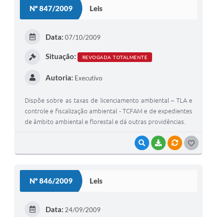
S
Nº 847/2009
Leis
T
E
Data:
07/10/2009
I
Situação:
REVOGADA TOTALMENTE
Autoria:
Executivo
Dispõe sobre as taxas de licenciamento ambiental – TLA e
controle e fiscalização ambiental - TCFAM e de expedientes
de âmbito ambiental e florestal e dá outras providências.
VISUALIZAR
BAIXAR
VÍNCULOS
G
O
S
Nº 846/2009
Leis
T
E
Data:
24/09/2009