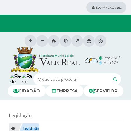
LOGIN / CADASTRO
max 30°
min 20°
O que voce procura?
CIDADÃO
EMPRESA
SERVIDOR
Legislação
Legislação