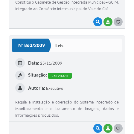
Constitui o Gabinete de Gestão Integrada Municipal – GGIM,
Integrado ao Consórcio Intermunicipal do Vale do Caí.
VISUALIZAR
BAIXAR
G
O
S
Nº 863/2009
Leis
T
E
Data:
25/11/2009
I
Situação:
EM VIGOR
Autoria:
Executivo
Regula a instalação e operação do Sistema Integrado de
Monitoramento e o tratamento de imagens, dados e
Informações produzidos.
VISUALIZAR
BAIXAR
G