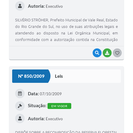
Autoria:
Executivo
SILVÉRIO STRÖHER, Prefeito Municipal de Vale Real, Estado
do Rio Grande do Sul, no uso de suas atribuições legais e
atendendo ao disposto na Lei Orgânica Municipal, em
conformidade com a autorização contida na Constituição
Federal, FAÇO SABER que a Câmara Municipal de
Vereadores aprovou e eu sanciono e promulgo a seguinte
VISUALIZAR
BAIXAR
G
O
S
Nº 850/2009
Leis
T
E
Data:
07/10/2009
I
Situação:
EM VIGOR
Autoria:
Executivo
DISPÕE SOBRE A RECOMPOSIÇÃO DA RESERVA FLORESTAL