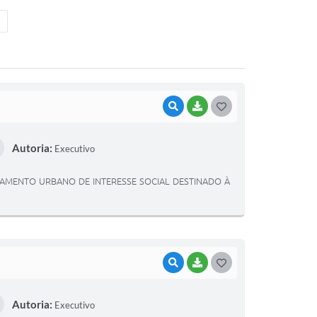
VISUALIZAR
BAIXAR
G
O
Autoria:
Executivo
S
T
AMENTO URBANO DE INTERESSE SOCIAL DESTINADO À
E
I
VISUALIZAR
BAIXAR
G
O
Autoria:
Executivo
S