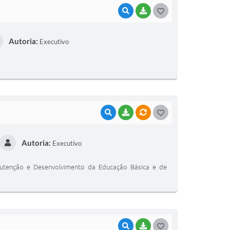
VISUALIZAR
BAIXAR
G
O
Autoria:
Executivo
S
T
E
I
VISUALIZAR
BAIXAR
VÍNCULOS
G
O
Autoria:
Executivo
S
T
nutenção e Desenvolvimento da Educação Básica e de
E
I
VISUALIZAR
BAIXAR
G