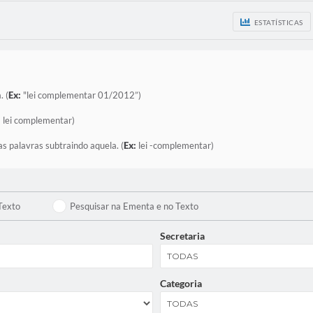
ESTATÍSTICAS
. (
Ex:
"lei complementar 01/2012”)
:
lei complementar)
as palavras subtraindo aquela. (
Ex:
lei -complementar)
Texto
Pesquisar na Ementa e no Texto
Secretaria
Categoria