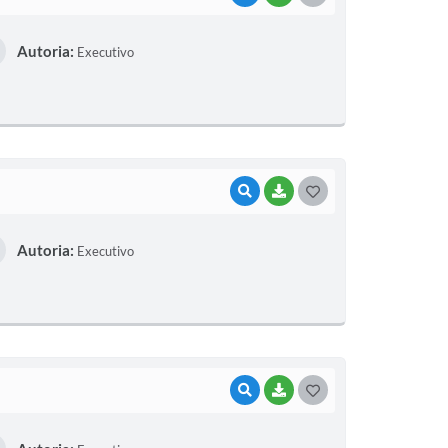
O
Autoria:
Executivo
S
T
E
I
VISUALIZAR
BAIXAR
G
O
Autoria:
Executivo
S
T
E
I
VISUALIZAR
BAIXAR
G
O