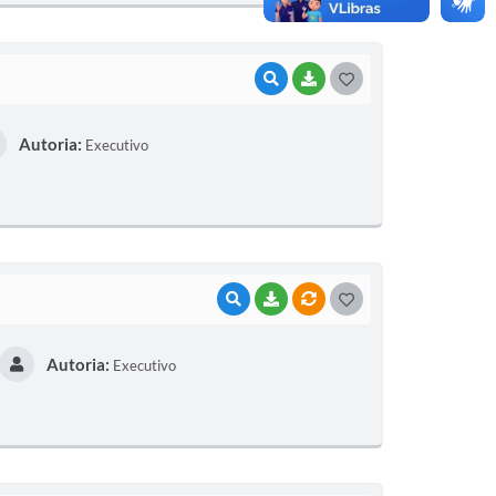
I
VISUALIZAR
BAIXAR
G
O
Autoria:
Executivo
S
T
E
I
VISUALIZAR
BAIXAR
VÍNCULOS
G
O
Autoria:
Executivo
S
T
E
I