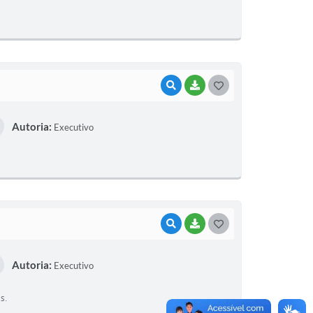
T
E
I
VISUALIZAR
BAIXAR
G
O
Autoria:
Executivo
S
T
E
I
VISUALIZAR
BAIXAR
G
O
Autoria:
Executivo
S
T
s.
E