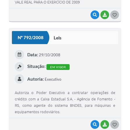
VALE REAL PARA O EXERCÍCIO DE 2009
VISUALIZAR
BAIXAR
G
O
S
Nº 792/2008
Leis
T
E
Data:
29/10/2008
I
Situação:
EM VIGOR
Autoria:
Executivo
Autoriza o Poder Executivo a contratar operações de
crédito com a Caixa Estadual S.A. - Agência de Fomento -
RS, como agente do sistema BNDES, para máquinas e
equipamentos rodoviários.
VISUALIZAR
BAIXAR
G