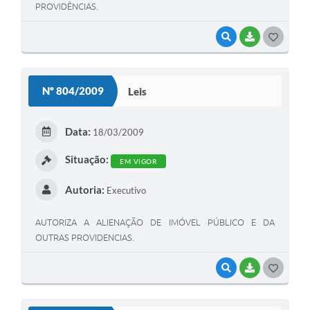
PROVIDÊNCIAS.
VISUALIZAR
BAIXAR
G
O
S
Nº 804/2009
Leis
T
E
Data:
18/03/2009
I
Situação:
EM VIGOR
Autoria:
Executivo
AUTORIZA A ALIENAÇÃO DE IMÓVEL PÚBLICO E DA
OUTRAS PROVIDENCIAS.
VISUALIZAR
BAIXAR
G
O