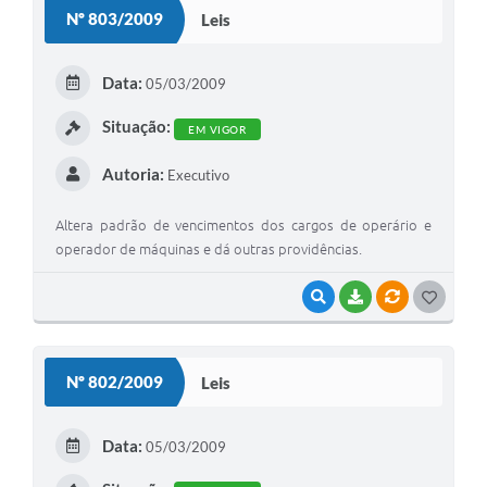
S
Nº 803/2009
Leis
T
E
Data:
05/03/2009
I
Situação:
EM VIGOR
Autoria:
Executivo
Altera padrão de vencimentos dos cargos de operário e
operador de máquinas e dá outras providências.
VISUALIZAR
BAIXAR
VÍNCULOS
G
O
S
Nº 802/2009
Leis
T
E
Data:
05/03/2009
I