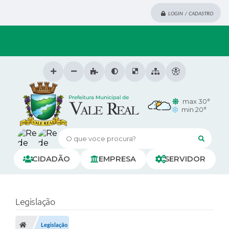
LOGIN / CADASTRO
max 30°
min 20°
O que voce procura?
CIDADÃO
EMPRESA
SERVIDOR
Legislação
Legislação