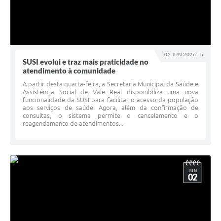
02 JUN 2026 - h
SUSI evolui e traz mais praticidade no
atendimento à comunidade
A partir desta quarta-feira, a Secretaria Municipal da Saúde e
Assistência Social de Vale Real disponibiliza uma nova
funcionalidade da SUSI para facilitar o acesso da população
aos serviços de saúde. Agora, além da confirmação de
consultas, o sistema permite o cancelamento e o
reagendamento de atendimentos...
JUN
02