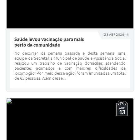
23 ABR 2026 - h
Saúde levou vacinação para mais
perto da comunidade
No decorrer da semana passada e desta semana, uma
equipe da Secretaria Municipal de Saúde e Assistência Social
realizou um trabalho de vacinação domiciliar, atendendo
pacientes acamados e com maiores dificuldades de
locomoção. Por meio dessa ação, foram imunizadas um total
de 65 pessoas. Além desse...
ABR
13