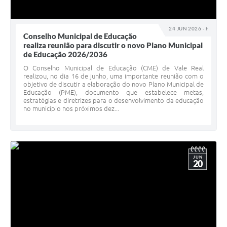
24 JUN 2026 - h
Conselho Municipal de Educação
realiza reunião para discutir o novo Plano Municipal
de Educação 2026/2036
O Conselho Municipal de Educação (CME) de Vale Real
realizou, no dia 16 de junho, uma importante reunião com o
objetivo de discutir a elaboração do novo Plano Municipal de
Educação (PME), documento que estabelece metas,
estratégias e diretrizes para o desenvolvimento da educação
no município nos próximos dez...
JUN
20