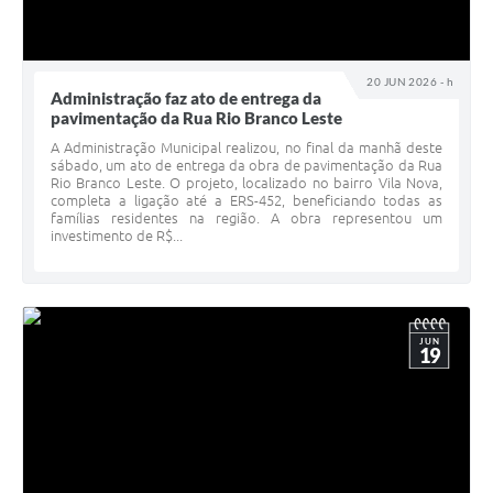
20 JUN 2026 - h
Administração faz ato de entrega da
pavimentação da Rua Rio Branco Leste
A Administração Municipal realizou, no final da manhã deste
sábado, um ato de entrega da obra de pavimentação da Rua
Rio Branco Leste. O projeto, localizado no bairro Vila Nova,
completa a ligação até a ERS-452, beneficiando todas as
famílias residentes na região. A obra representou um
investimento de R$...
JUN
19