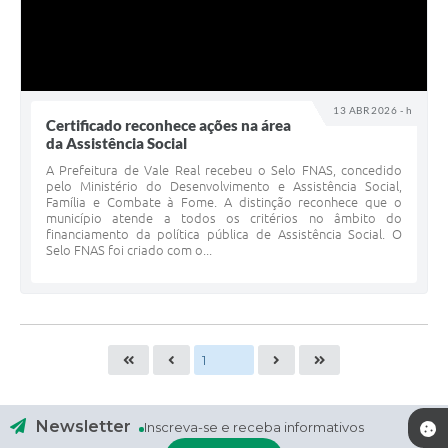
13 ABR 2026 - h
Certificado reconhece ações na área
da Assistência Social
A Prefeitura de Vale Real recebeu o Selo FNAS, concedido
pelo Ministério do Desenvolvimento e Assistência Social,
Família e Combate à Fome. A distinção reconhece que o
município atende a todos os critérios no âmbito do
financiamento da política pública de Assistência Social. O
Selo FNAS foi criado com o...
Newsletter
Inscreva-se e receba informativos