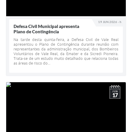
19 JUN 2026 - h
Defesa Civil Municipal apresenta
Plano de Contingência
Na tarde desta quinta-feira, a Defesa Civil de Vale Real
apresentou o Plano de Contingência durante reunião com
representantes da administração municipal, dos Bombeiros
Voluntários de Vale Real, da Emater e da Sicredi Pioneira.
Trata-se de um estudo muito detalhado que relaciona todas
as áreas de risco do...
JUN
17