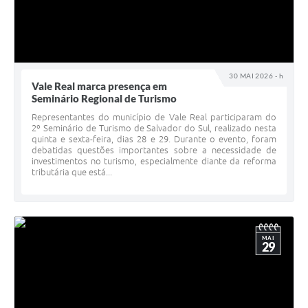
30 MAI 2026 - h
Vale Real marca presença em
Seminário Regional de Turismo
Representantes do município de Vale Real participaram do
2º Seminário de Turismo de Salvador do Sul, realizado nesta
quinta e sexta-feira, dias 28 e 29. Durante o evento, foram
debatidas questões importantes sobre a necessidade de
investimentos no turismo, especialmente diante da reforma
tributária que está...
MAI
29