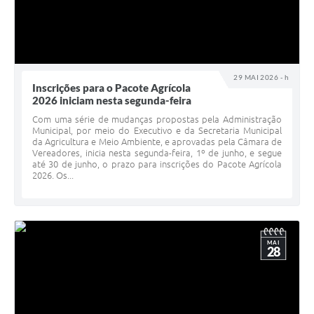
29 MAI 2026 - h
Inscrições para o Pacote Agrícola
2026 iniciam nesta segunda-feira
Com uma série de mudanças propostas pela Administração
Municipal, por meio do Executivo e da Secretaria Municipal
da Agricultura e Meio Ambiente, e aprovadas pela Câmara de
Vereadores, inicia nesta segunda-feira, 1º de junho, e segue
até 30 de junho, o prazo para inscrições do Pacote Agrícola
2026. Os...
MAI
28