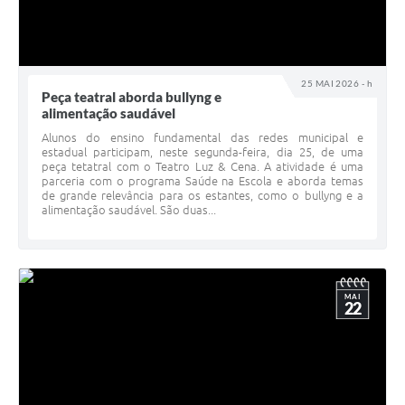
25 MAI 2026 - h
Peça teatral aborda bullyng e
alimentação saudável
Alunos do ensino fundamental das redes municipal e
estadual participam, neste segunda-feira, dia 25, de uma
peça tetatral com o Teatro Luz & Cena. A atividade é uma
parceria com o programa Saúde na Escola e aborda temas
de grande relevância para os estantes, como o bullyng e a
alimentação saudável. São duas...
MAI
22