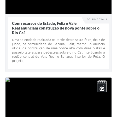
05 JUN 2026 - h
Com recursos do Estado, Feliz e Vale
Real anunciam construção de nova ponte sobre o
Rio Caí
Uma solenidade realizada na tarde desta sexta-feira, dia 5 de
junho, na comunidade de Bananal, Feliz, marcou o anúncio
oficial da construção de uma ponte alta com duas pistas e
passeio lateral para pedestres sobre o rio Caí, interligando a
região central de Vale Real e Bananal, interior de Feliz. O
projeto,...
JUN
05