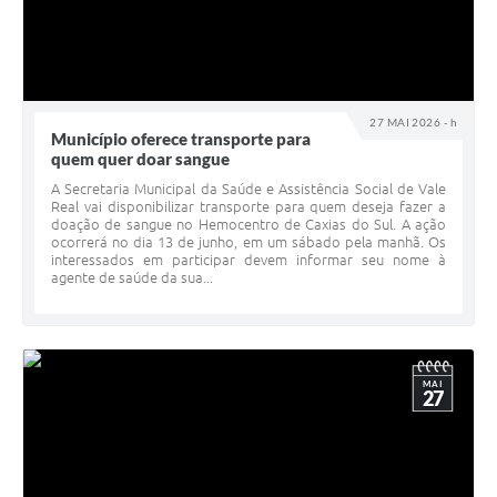
27 MAI 2026 - h
Município oferece transporte para
quem quer doar sangue
A Secretaria Municipal da Saúde e Assistência Social de Vale
Real vai disponibilizar transporte para quem deseja fazer a
doação de sangue no Hemocentro de Caxias do Sul. A ação
ocorrerá no dia 13 de junho, em um sábado pela manhã. Os
interessados em participar devem informar seu nome à
agente de saúde da sua...
MAI
27