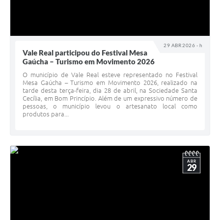
29 ABR 2026 - h
Vale Real participou do Festival Mesa
Gaúcha – Turismo em Movimento 2026
O município de Vale Real esteve representado no Festival
Mesa Gaúcha – Turismo em Movimento 2026, realizado na
tarde desta terça-feira, dia 28 de abril, na Sociedade Santa
Cecília, em Bom Princípio. Além de um expressivo número de
pessoas, o município levou o artesanato local como
produtos para...
ABR
29