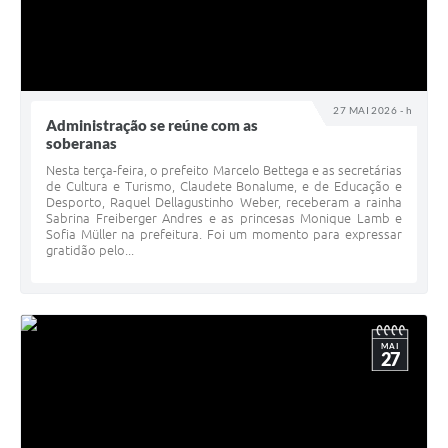
27 MAI 2026 - h
Administração se reúne com as
soberanas
Nesta terça-feira, o prefeito Marcelo Bettega e as secretárias
de Cultura e Turismo, Claudete Bonalume, e de Educação e
Desporto, Raquel Dellagustinho Weber, receberam a rainha
Sabrina Freiberger Andres e as princesas Monique Lamb e
Sofia Müller na prefeitura. Foi um momento para expressar
gratidão pelo...
MAI
27