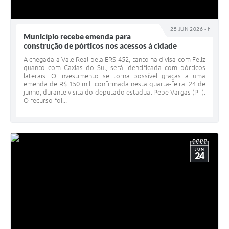
25 JUN 2026 - h
Município recebe emenda para
construção de pórticos nos acessos à cidade
A chegada a Vale Real pela ERS-452, tanto na divisa com Feliz
quanto com Caxias do Sul, será identificada com pórticos
laterais. O investimento se torna possível graças a uma
emenda de R$ 150 mil, confirmada nesta quarta-feira, 24 de
junho, durante visita do deputado estadual Pepe Vargas (PT).
O recurso foi...
JUN
24