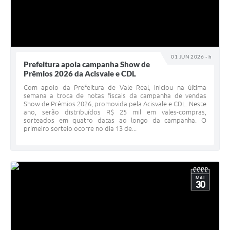
01 JUN 2026 - h
Prefeitura apoia campanha Show de
Prêmios 2026 da Acisvale e CDL
Com apoio da Prefeitura de Vale Real, iniciou na última
semana a troca de notas fiscais da campanha de vendas
Show de Prêmios 2026, promovida pela Acisvale e CDL. Neste
ano, serão distribuídos R$ 25 mil em vales-compras,
sorteados em quatro datas ao longo da campanha. O
primeiro sorteio ocorre no dia 13 de...
MAI
30