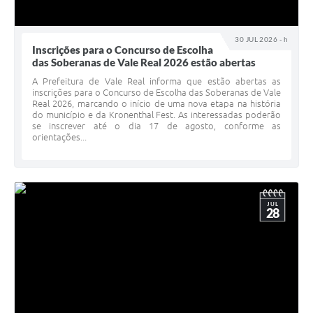
30 JUL 2026 - h
Inscrições para o Concurso de Escolha
das Soberanas de Vale Real 2026 estão abertas
A Prefeitura de Vale Real informa que estão abertas as
inscrições para o Concurso de Escolha das Soberanas de Vale
Real 2026, marcando o início de uma nova etapa na história
do município e da Kronenthal Fest. As interessadas poderão
se inscrever até o dia 17 de agosto, conforme as
orientações...
JUL
28