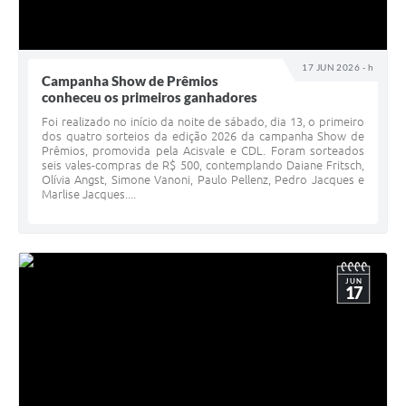
17 JUN 2026 - h
Campanha Show de Prêmios
conheceu os primeiros ganhadores
Foi realizado no início da noite de sábado, dia 13, o primeiro
dos quatro sorteios da edição 2026 da campanha Show de
Prêmios, promovida pela Acisvale e CDL. Foram sorteados
seis vales-compras de R$ 500, contemplando Daiane Fritsch,
Olívia Angst, Simone Vanoni, Paulo Pellenz, Pedro Jacques e
Marlise Jacques....
JUN
17