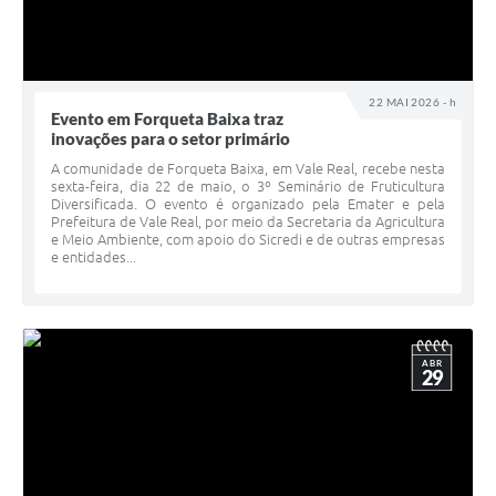
22 MAI 2026 - h
Evento em Forqueta Baixa traz
inovações para o setor primário
A comunidade de Forqueta Baixa, em Vale Real, recebe nesta
sexta-feira, dia 22 de maio, o 3º Seminário de Fruticultura
Diversificada. O evento é organizado pela Emater e pela
Prefeitura de Vale Real, por meio da Secretaria da Agricultura
e Meio Ambiente, com apoio do Sicredi e de outras empresas
e entidades...
ABR
29