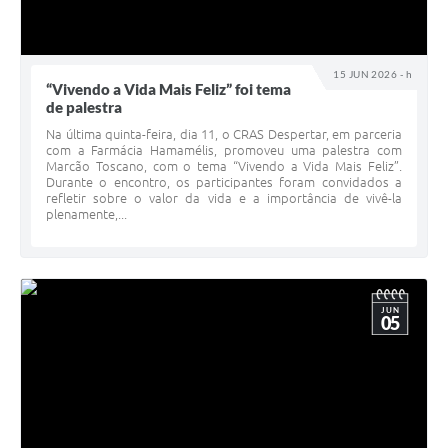
15 JUN 2026 - h
“Vivendo a Vida Mais Feliz” foi tema
de palestra
Na última quinta-feira, dia 11, o CRAS Despertar, em parceria
com a Farmácia Hamamélis, promoveu uma palestra com
Marcão Toscano, com o tema “Vivendo a Vida Mais Feliz”.
Durante o encontro, os participantes foram convidados a
refletir sobre o valor da vida e a importância de vivê-la
plenamente,...
JUN
05