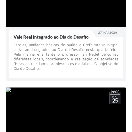
27 MAI 2026 - h
Vale Real integrado ao Dia do Desafio
Escolas, unidades básicas de saúde e Prefeitura Municipal
estiveram integrados ao Dia do Desafio nesta quarta-feira.
Pela manhã e à tarde o professor Ian Nedel percorreu
diferentes locais, coordenando a realização de atividades
físicas entre crianças, adolescentes e adultos. O objetivo do
Dia do Desafio...
MAI
25