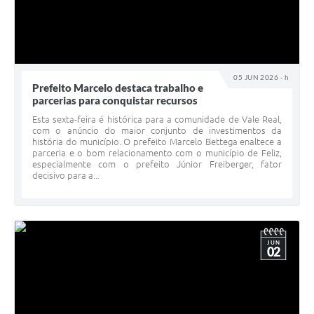
05 JUN 2026 - h
Prefeito Marcelo destaca trabalho e
parcerias para conquistar recursos
Esta sexta-feira é histórica para a comunidade de Vale Real,
com o anúncio do maior conjunto de investimentos da
história do município. O prefeito Marcelo Bettega enaltece a
parceria e o bom relacionamento com o município de Feliz,
especialmente com o prefeito Júnior Freiberger, fator
decisivo para a...
JUN
02