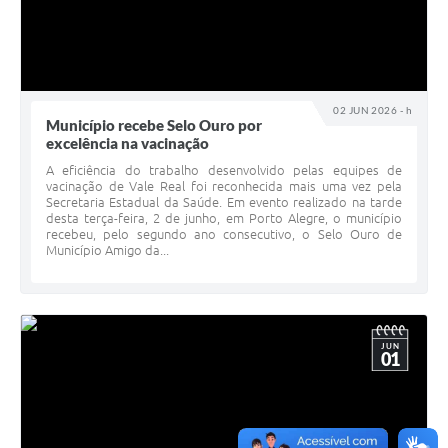
02 JUN 2026 - h
Município recebe Selo Ouro por
excelência na vacinação
A eficiência do trabalho desenvolvido pelas equipes de
vacinação de Vale Real foi reconhecida mais uma vez pela
Secretaria Estadual da Saúde. Em evento realizado na tarde
desta terça-feira, 2 de junho, em Porto Alegre, o município
recebeu, pelo segundo ano consecutivo, o Selo Ouro de
Município Amigo da...
JUN
01