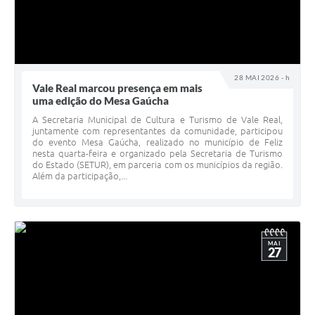
28 MAI 2026 - h
Vale Real marcou presença em mais
uma edição do Mesa Gaúcha
A Secretaria Municipal de Cultura e Turismo de Vale Real,
juntamente com representantes da comunidade, participou
do evento Mesa Gaúcha, realizado no município de Feliz
nesta quarta-feira e organizado pela Secretaria de Turismo
do Estado (SETUR), em parceria com os municípios da região.
Além da participação,...
MAI
27