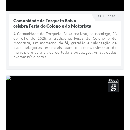
28 JUL 2026 - h
Comunidade de Forqueta Baixa
celebra Festa do Colono e do Motorista
A Comunidade de Forqueta Baixa realizou, no domingo, 26
de julho de 2026, a tradicional Festa do Colono e do
Motorista, um momento de fé, gratidão e valorização de
duas categorias essenciais para o desenvolvimento do
município e para a vida de toda a população. As atividades
tiveram início com a...
JUN
25