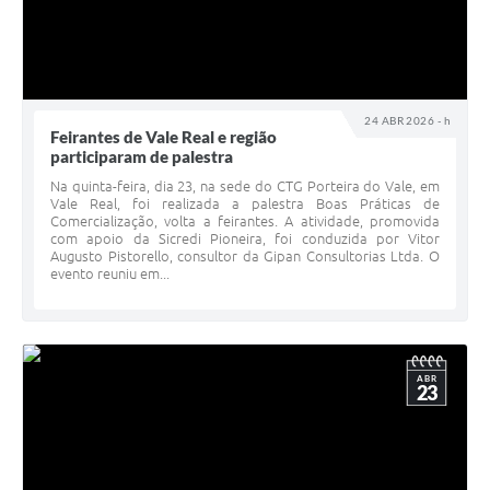
24 ABR 2026 - h
Feirantes de Vale Real e região
participaram de palestra
Na quinta-feira, dia 23, na sede do CTG Porteira do Vale, em
Vale Real, foi realizada a palestra Boas Práticas de
Comercialização, volta a feirantes. A atividade, promovida
com apoio da Sicredi Pioneira, foi conduzida por Vitor
Augusto Pistorello, consultor da Gipan Consultorias Ltda. O
evento reuniu em...
ABR
23