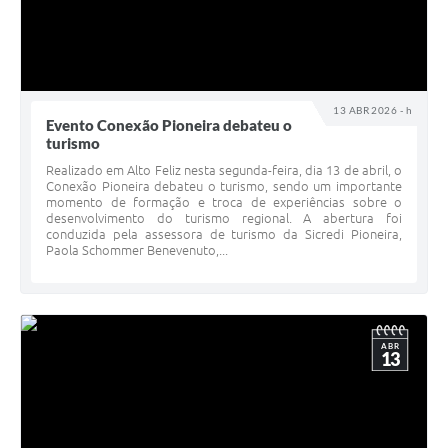
13 ABR 2026 - h
Evento Conexão Pioneira debateu o
turismo
Realizado em Alto Feliz nesta segunda-feira, dia 13 de abril, o
Conexão Pioneira debateu o turismo, sendo um importante
momento de formação e troca de experiências sobre o
desenvolvimento do turismo regional. A abertura foi
conduzida pela assessora de turismo da Sicredi Pioneira,
Paola Schommer Benevenuto,...
ABR
13