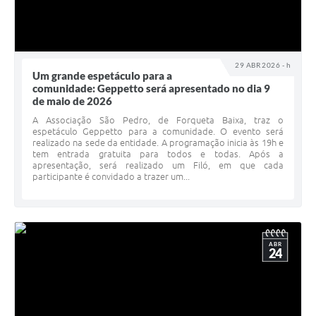
29 ABR 2026 - h
Um grande espetáculo para a
comunidade: Geppetto será apresentado no dia 9
de maio de 2026
A Associação São Pedro, de Forqueta Baixa, traz o
espetáculo Geppetto para a comunidade. O evento será
realizado na sede da entidade. A programação inicia às 19h e
tem entrada gratuita para todos e todas. Após a
apresentação, será realizado um Filó, em que cada
participante é convidado a trazer um...
ABR
24