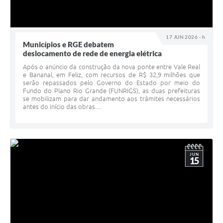
17 JUN 2026 - h
Municípios e RGE debatem
deslocamento de rede de energia elétrica
Após o anúncio da construção da nova ponte entre Vale Real
e Bananal, em Feliz, com recursos de R$ 32,9 milhões que
serão repassados pelo Governo do Estado por meio do
Fundo do Plano Rio Grande (FUNRIGS), as duas prefeituras
se mobilizam para dar andamento aos trâmites necessários
antes do início das obras....
JUN
15