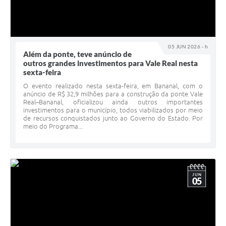
05 JUN 2026 - h
Além da ponte, teve anúncio de
outros grandes investimentos para Vale Real nesta
sexta-feira
O evento realizado nesta sexta-feira, em Bananal, com o
anúncio de R$ 32,9 milhões para a construção da ponte Vale
Real–Bananal, oficializou ainda outros importantes
investimentos para o município, todos viabilizados por meio
de recursos conquistados junto ao Governo do Estado. Por
meio do Programa...
JUN
05