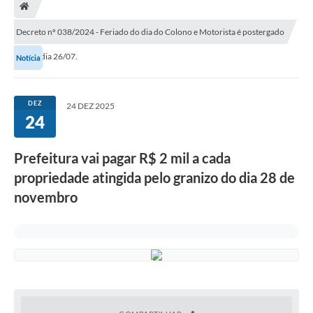
Decreto nº 038/2024 - Feriado do dia do Colono e Motorista é postergado
para o dia 26/07.
Notícia
DEZ
24 DEZ 2025
24
Prefeitura vai pagar R$ 2 mil a cada
propriedade atingida pelo granizo do dia 28 de
novembro