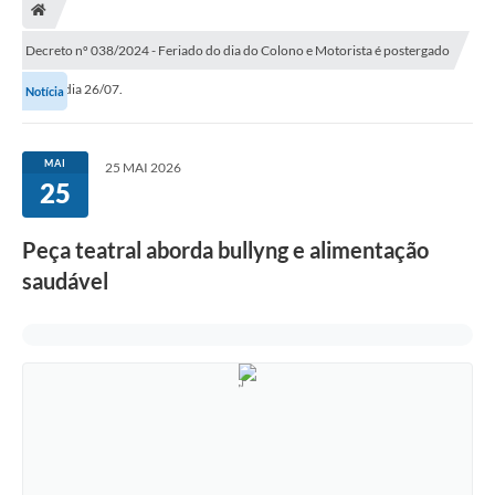
Decreto nº 038/2024 - Feriado do dia do Colono e Motorista é postergado
para o dia 26/07.
Notícia
MAI
25 MAI 2026
25
Peça teatral aborda bullyng e alimentação
saudável