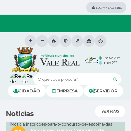
LOGIN / CADASTRO
max 29°
min 21°
O que voce procura?
CIDADÃO
EMPRESA
SERVIDOR
VER MAIS
Notícias
Inscrições para o Concurso de