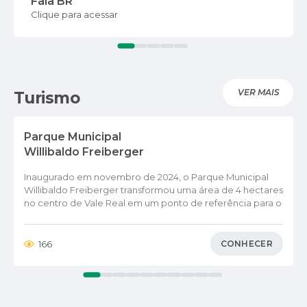
Fala BR
Clique para acessar
VER MAIS
Turismo
Parque Municipal
Willibaldo Freiberger
Inaugurado em novembro de 2024, o Parque Municipal
Willibaldo Freiberger transformou uma área de 4 hectares
no centro de Vale Real em um ponto de referência para o
lazer e o convívio social. Localizado às margens do Rio
Caí, o espaço conta com uma infraestrutura que inclui:
quadras de vôlei, playground e amplas áreas verdes,
CONHECER
166
sendo o local ideal para a...