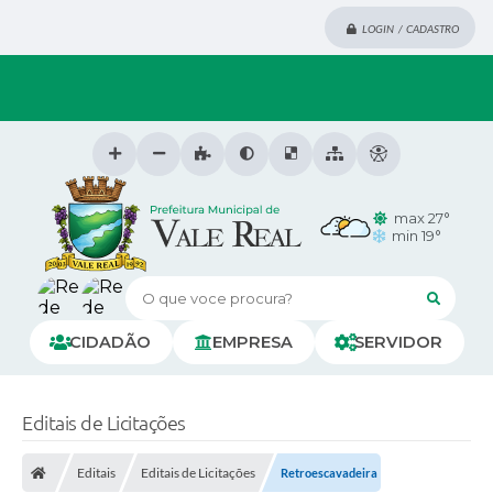
LOGIN / CADASTRO
max 27°
min 19°
O que voce procura?
CIDADÃO
EMPRESA
SERVIDOR
Editais de Licitações
Editais
Editais de Licitações
Retroescavadeira