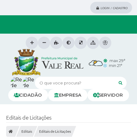
LOGIN / CADASTRO
max 29°
min 21°
O que voce procura?
CIDADÃO
EMPRESA
SERVIDOR
Editais de Licitações
Editais
Editais de Licitações