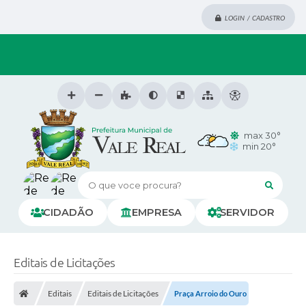
LOGIN / CADASTRO
max 30°
min 20°
O que voce procura?
CIDADÃO
EMPRESA
SERVIDOR
Editais de Licitações
Editais
Editais de Licitações
Praça Arroio do Ouro