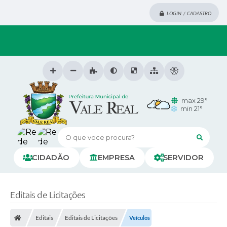
LOGIN / CADASTRO
max 29°
min 21°
O que voce procura?
CIDADÃO
EMPRESA
SERVIDOR
Editais de Licitações
Editais
Editais de Licitações
Veículos