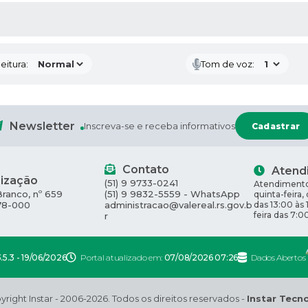
 MÍDIAS
eitura:
Tom de voz:
Newsletter
Inscreva-se e receba informativos
Cadastrar
Contato
Atend
lização
(51) 9 9733-0241
Atendimento
Branco, nº 659
(51) 9 9832-5559 - WhatsApp
quinta-feira,
78-000
administracao@valereal.rs.gov.b
das 13:00 às 
feira das 7:0
r
.5.3 - 19/06/2026
Portal atualizado em:
07/08/2026 07:26
Dados Abertos
right Instar - 2006-2026. Todos os direitos reservados -
Instar Tecn