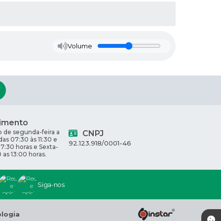
Volume
imento
 de segunda-feira a
CNPJ
 das 07:30 às 11:30 e
92.123.918/0001-46
17:30 horas e Sexta-
0 as 13:00 horas.
Siga-nos
ologia