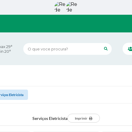
ax 29°
O que voce procura?
in 20°
rviços Eletricista
Serviços Eletricista
Imprimir