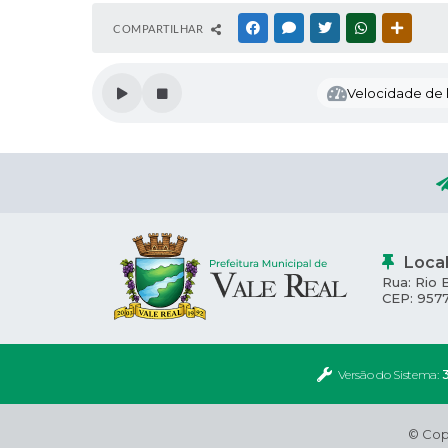
COMPARTILHAR
FACEBOOK
MESSENGER
TWITTER
WHATSAPP
OUTRAS
Velocidade de l
Loca
Rua: Rio 
CEP: 957
Versão do Sistema:
3
© Copy