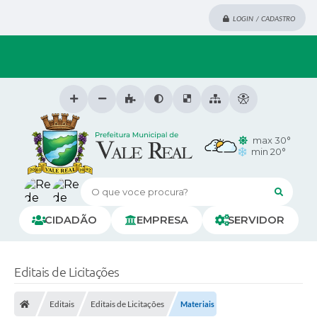
LOGIN / CADASTRO
max 30°
min 20°
O que voce procura?
CIDADÃO
EMPRESA
SERVIDOR
Editais de Licitações
Editais
Editais de Licitações
Materiais