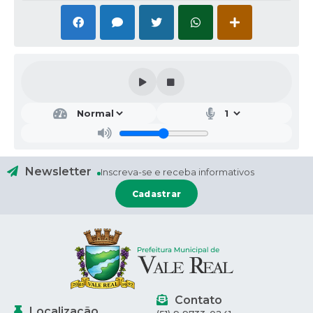
Secr
etar
ia
Mu
nici
pal
Newsletter
Inscreva-se e receba informativos
de
Agri
Cadastrar
cult
ura
e
Mei
o...
Vivia
ne
Andr
Contato
es
Localização