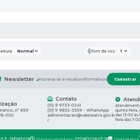
 MÍDIAS
eitura:
Tom de voz:
Newsletter
Inscreva-se e receba informativos
Cadastrar
Contato
Atend
lização
(51) 9 9733-0241
Atendimento
Branco, nº 659
(51) 9 9832-5559 - WhatsApp
quinta-feira,
78-000
administracao@valereal.rs.gov.b
das 13:00 às 
feira das 7:0
r
.5.3 - 19/06/2026
Portal atualizado em:
07/08/2026 07:26
Dados Abertos