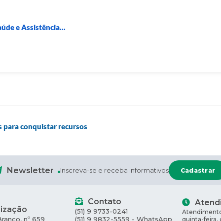
úde e Assistência...
s para conquistar recursos
Newsletter
Inscreva-se e receba informativos
Cadastrar
Contato
Atend
lização
(51) 9 9733-0241
Atendimento
Branco, nº 659
(51) 9 9832-5559 - WhatsApp
quinta-feira,