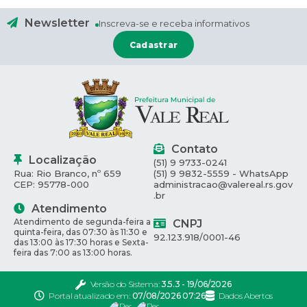
Newsletter
Inscreva-se e receba informativos
Cadastrar
Contato
Localização
(51) 9 9733-0241
Rua: Rio Branco, nº 659
(51) 9 9832-5559 - WhatsApp
CEP: 95778-000
administracao@valereal.rs.gov
.br
Atendimento
Atendimento de segunda-feira a
CNPJ
quinta-feira, das 07:30 às 11:30 e
92.123.918/0001-46
das 13:00 às 17:30 horas e Sexta-
feira das 7:00 as 13:00 horas.
Versão do Sistema:
3.5.3 - 19/06/2026
Portal atualizado em:
07/08/2026 07:26
Dados Abertos