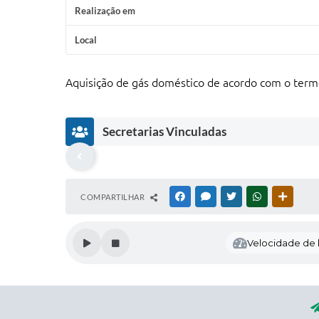
Realização em
Local
Aquisição de gás doméstico de acordo com o term
Secretarias Vinculadas
COMPARTILHAR
FACEBOOK
MESSENGER
TWITTER
WHATSAPP
OUTRAS
Velocidade de l
Secr
Secr
Secr
Secr
Se