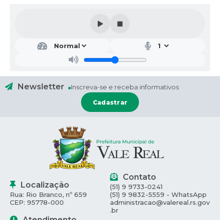
Secr
etar
ia
Mu
nici
pal
de
Newsletter
Inscreva-se e receba informativos
Ad
mini
Cadastrar
stra
ção,
...
Cels
o
Kasp
ary
Contato
Localização
(51) 9 9733-0241
Rua: Rio Branco, nº 659
(51) 9 9832-5559 - WhatsApp
CEP: 95778-000
administracao@valereal.rs.gov
.br
Atendimento