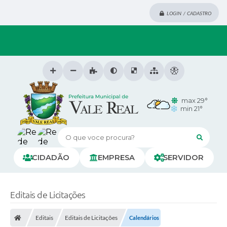
LOGIN / CADASTRO
max 29°
min 21°
O que voce procura?
CIDADÃO
EMPRESA
SERVIDOR
Editais de Licitações
Editais
Editais de Licitações
Calendários