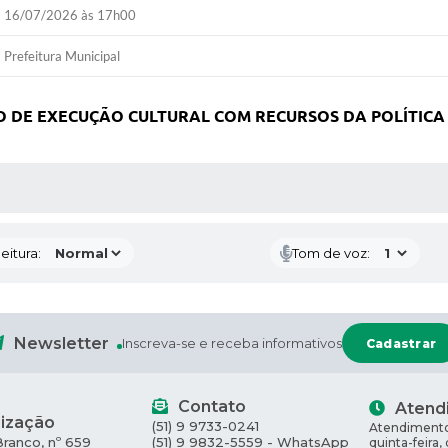
16/07/2026 às 17h00
Prefeitura Municipal
O DE EXECUÇÃO CULTURAL COM RECURSOS DA POLÍTICA
 MÍDIAS
eitura:
Tom de voz:
Newsletter
Inscreva-se e receba informativos
Cadastrar
Contato
Atend
lização
(51) 9 9733-0241
Atendimento
Branco, nº 659
(51) 9 9832-5559 - WhatsApp
quinta-feira,