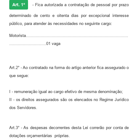
Art. 1º
- Fica autorizada a contratação de pessoal por prazo
determinado de cento e oitenta dias por excepcional interesse
público, para atender às necessidades no seguinte cargo:
Motorista...................................................................................
..............................01 vaga
Art.2° - Ao contratado na forma do artigo anterior fica assegurado o
que segue:
I - remuneração igual ao cargo efetivo de mesma denominação;
II - os direitos assegurados são os elencados no Regime Jurídico
dos Servidores.
Art.3° - As despesas decorrentes desta Lei correrão por conta de
dotações orçamentárias próprias.