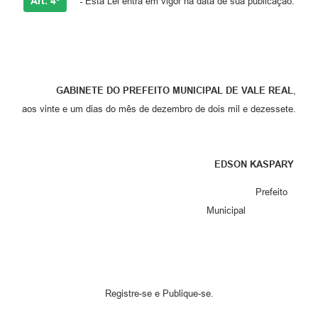
Art. 4º
-
Esta Lei entra em vigor na data de sua publicação.
GABINETE DO PREFEITO MUNICIPAL DE VALE REAL
,
aos vinte e um dias do mês de dezembro de dois mil e dezessete.
EDSON KASPARY
Prefeito
Municipal
Registre-se e Publique-se.