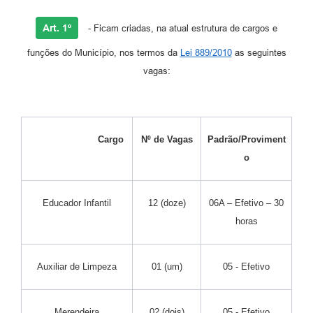
Art. 1º
- Ficam criadas, na atual estrutura de cargos e
funções do Município, nos termos da
Lei 889/2010
as seguintes
vagas:
Cargo
Nº de Vagas
Padrão/Proviment
o
Educador Infantil
12 (doze)
06A – Efetivo – 30
horas
Auxiliar de Limpeza
01 (um)
05 - Efetivo
Merendeira
02 (dois)
05 - Efetivo