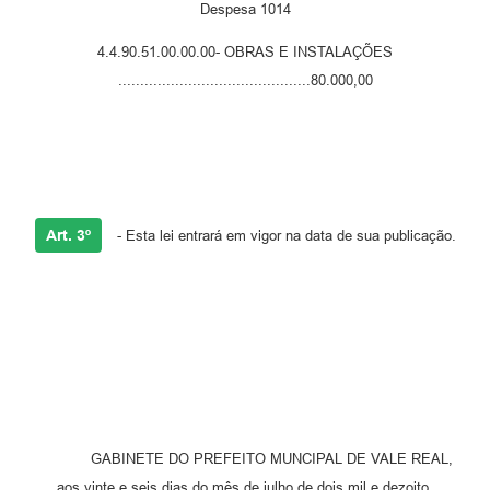
Despesa 1014
4.4.90.51.00.00.00- OBRAS E INSTALAÇÕES
............................................80.000,00
Art. 3º
- Esta lei entrará em vigor na data de sua publicação.
GABINETE DO PREFEITO MUNCIPAL DE VALE REAL,
aos vinte e seis dias do mês de julho de dois mil e dezoito.