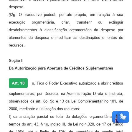
despesa.
§2
o
. O Executivo poderá, por ato próprio, em relação à sua
execução orçamentária, criar, transferir ou extinguir
desdobramentos à classificação orçamentária da despesa por
elementos de despesa e modificar as destinações e fontes de
recursos.
Seção II
Da Autorização para Abertura de Créditos Suplementares
Art. 10
o
.
Fica o Poder Executivo autorizado a abrir créditos
suplementares, por Decreto, na Administração Direta e Indireta,
observados os art. 8
o
, 9
o
e 13 da Lei Complementar n
o
101, de
2000, mediante a utilização dos recursos:
I) da anulação parcial ou total de dotações orçamentárias, nos
termos do art. 43, § 1
o
, inciso III, da Lei n
o
4.320, de 17 de março
de 1964, até o limite de 50% do somatório da receita total