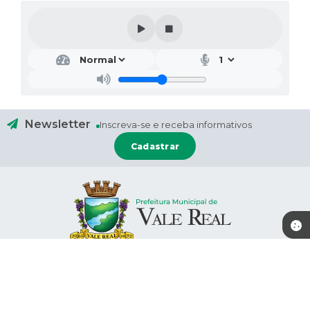
Newsletter
Inscreva-se e receba informativos
Cadastrar
Contato
Localização
(51) 9 9733-0241
Rua: Rio Branco, nº 659
(51) 9 9832-5559 - WhatsApp
CEP: 95778-000
administracao@valereal.rs.gov
.br