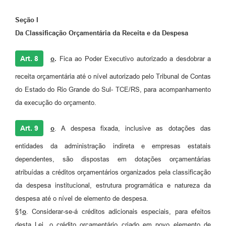
Seção I
Da Classificação Orçamentária da Receita e da Despesa
Art. 8
o
.
Fica ao Poder Executivo autorizado a desdobrar a
receita orçamentária até o nível autorizado pelo Tribunal de Contas
do Estado do Rio Grande do Sul- TCE/RS, para acompanhamento
da execução do orçamento.
Art. 9
o
. A despesa fixada, inclusive as dotações das
entidades da administração indireta e empresas estatais
dependentes, são dispostas em dotações orçamentárias
atribuídas a créditos orçamentários organizados pela classificação
da despesa institucional, estrutura programática e natureza da
despesa até o nível de elemento de despesa.
§1
o
. Considerar-se-á créditos adicionais especiais, para efeitos
desta Lei, o crédito orçamentário criado em novo elemento de