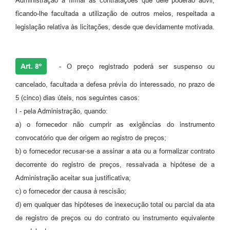
Administração a firmar as contratações que dele poderão advir,
ficando-lhe facultada a utilização de outros meios, respeitada a
legislação relativa às licitações, desde que devidamente motivada.
Art. 8º
- O preço registrado poderá ser suspenso ou
cancelado, facultada a defesa prévia do interessado, no prazo de
5 (cinco) dias úteis, nos seguintes casos:
I - pela Administração, quando:
a) o fornecedor não cumprir as exigências do instrumento
convocatório que der origem ao registro de preços;
b) o fornecedor recusar-se a assinar a ata ou a formalizar contrato
decorrente do registro de preços, ressalvada a hipótese de a
Administração aceitar sua justificativa;
c) o fornecedor der causa à rescisão;
d) em qualquer das hipóteses de inexecução total ou parcial da ata
de registro de preços ou do contrato ou instrumento equivalente