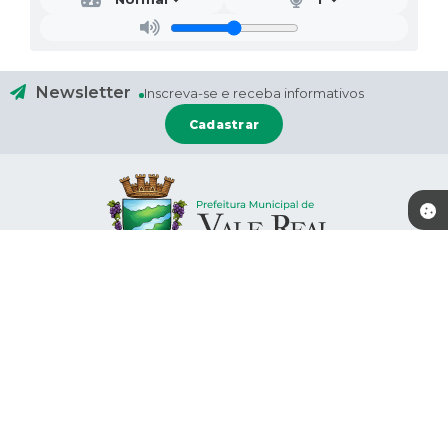
Newsletter
Inscreva-se e receba informativos
Cadastrar
Contato
Localização
(51) 9 9733-0241
Rua: Rio Branco, nº 659
(51) 9 9832-5559 - WhatsApp
CEP: 95778-000
administracao@valereal.rs.gov
.br
Atendimento
Atendimento de segunda-feira a
CNPJ
quinta-feira, das 07:30 às 11:30 e
92.123.918/0001-46
das 13:00 às 17:30 horas e Sexta-
feira das 7:00 as 13:00 horas.