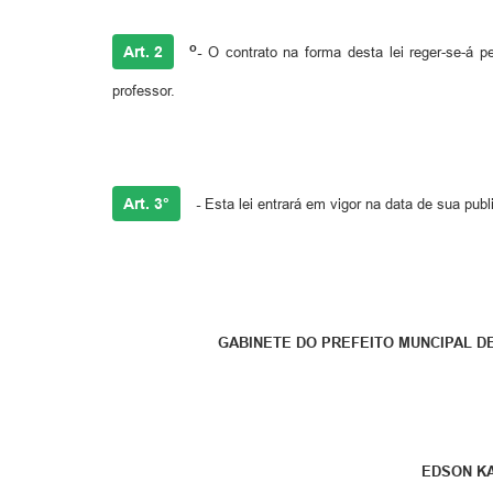
o
Art. 2
-
O contrato na forma desta lei reger-se-á p
professor.
Art. 3°
-
Esta lei entrará em vigor na data de sua publ
GABINETE DO PREFEITO MUNCIPAL D
EDSON KASP