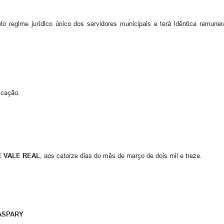
elo regime jurídico único dos servidores municipais e terá idêntica remun
icação.
E VALE REAL
, aos catorze dias do mês de março de dois mil e treze.
ARY