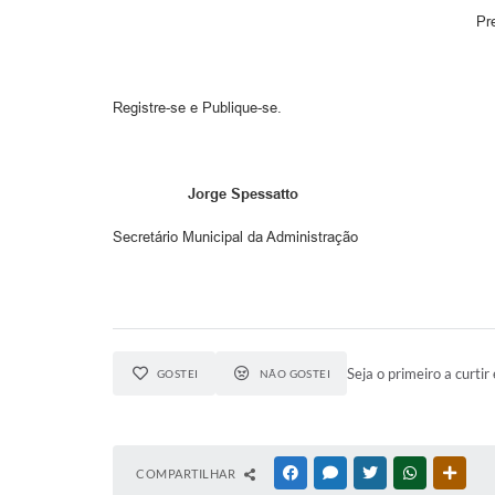
Prefeito Mu
Registre-se e Publique-se.
Jorge Spessatto
Secretário Municipal da Administração
Seja o primeiro a curtir 
GOSTEI
NÃO GOSTEI
COMPARTILHAR
FACEBOOK
MESSENGER
TWITTER
WHATSAPP
OUTR