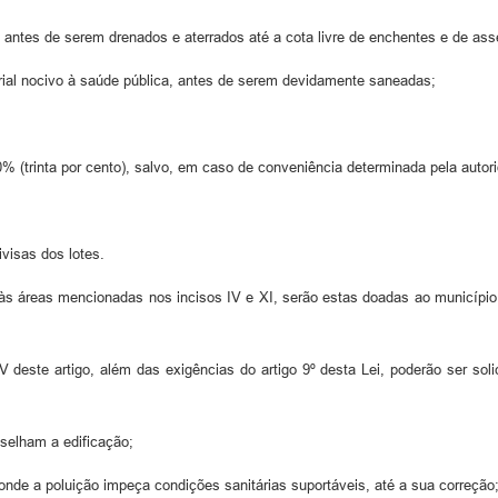
s, antes de serem drenados e aterrados até a cota livre de enchentes e de a
rial nocivo à saúde pública, antes de serem devidamente saneadas;
0% (trinta por cento), salvo, em caso de conveniência determinada pela auto
ivisas dos lotes.
s áreas mencionadas nos incisos IV e XI, serão estas doadas ao município
deste artigo, além das exigências do artigo 9º desta Lei, poderão ser soli
selham a edificação;
onde a poluição impeça condições sanitárias suportáveis, até a sua correção