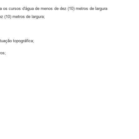
ra os cursos d'água de menos de dez (10) metros de largura
 (10) metros de largura;
tuação topográfica;
ros;