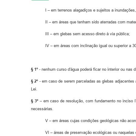
I – em terrenos alagadiços e sujeitos a inundaçõe
II – em áreas que tenham sido aterradas com mate
III – em glebas sem acesso direto à via pública;
IV – em áreas com inclinação igual ou superior a 3
§ 1º
- nenhum curso d'água poderá ficar no interior ou nas d
§ 2º
- em caso de serem parceladas as glebas adjacentes à
Lei.
§ 3º
– em caso de resolução, com fundamento no inciso IV 
necessárias.
V – em áreas cujas condições geológicas não acon
VI – áreas de preservação ecológicas ou naquelas 