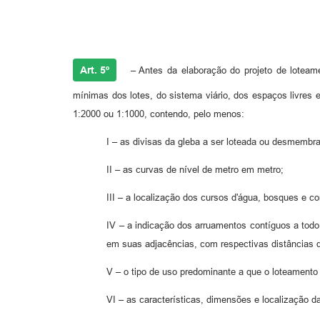
Art. 5º
– Antes da elaboração do projeto de loteame
mínimas dos lotes, do sistema viário, dos espaços livres 
1:2000 ou 1:1000, contendo, pelo menos:
I – as divisas da gleba a ser loteada ou desmembr
II – as curvas de nível de metro em metro;
III – a localização dos cursos d'água, bosques e c
IV – a indicação dos arruamentos contíguos a todo
em suas adjacências, com respectivas distâncias 
V – o tipo de uso predominante a que o loteament
VI – as características, dimensões e localização 