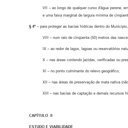
VII – ao longo de qualquer curso d'água perene, e
e uma faixa marginal de largura mínima de cinqüen
§ 4º
– para proteger as bacias hídricas dentro do Município,
VIII – num raio de cinqüenta (50) metros das nasce
IX – ao redor de lagos, lagoas ou reservatórios natu
X – nas áreas contendo jazidas, verificadas ou pre
XI – no ponto culminante do relevo geográfico;
XII – nas áreas de preservação de mata nativa (não
XIII – nas bacias de captação e demais recursos hí
CAPÍTULO II
ESTUDO E VIABILIDADE