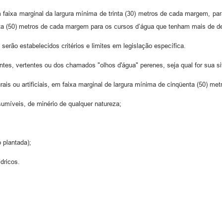
m faixa marginal da largura mínima de trinta (30) metros de cada margem, pa
ta (50) metros de cada margem para os cursos d’água que tenham mais de dez
 serão estabelecidos critérios e limites em legislação específica.
ntes, vertentes ou dos chamados "olhos d'água" perenes, seja qual for sua si
rais ou artificiais, em faixa marginal de largura mínima de cinqüenta (50) met
sumíveis, de minério de qualquer natureza;
 plantada);
dricos.