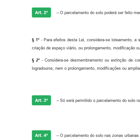
Art. 2º
– O parcelamento do solo poderá ser feito m
§ 1º
- Para efeitos desta Lei, considera-se loteamento, a 
criação de espaço viário, ou prolongamento, modificação o
§ 2º
- Considera-se desmembramento ou extinção de condo
logradouros, nem o prolongamento, modificações ou ampliaç
Art. 3º
– Só será permitido o parcelamento do solo n
Art. 4º
– O parcelamento do solo nas zonas urbanas 