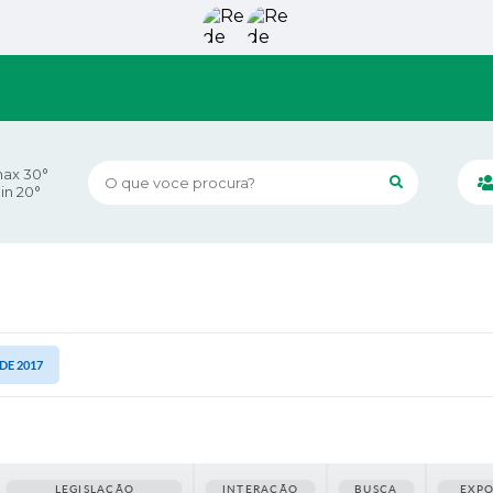
ax 30°
O que voce procura?
in 20°
 DE 2017
LEGISLAÇÃO
INTERAÇÃO
BUSCA
EXP