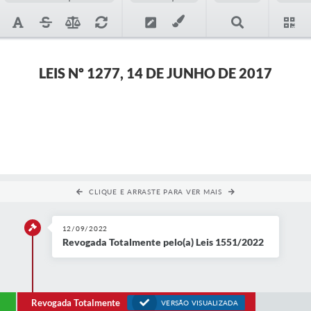
LEIS Nº 1277, 14 DE JUNHO DE 2017
CLIQUE E ARRASTE PARA VER MAIS
12/09/2022
Revogada Totalmente pelo(a) Leis 1551/2022
Revogada Totalmente
VERSÃO VISUALIZADA