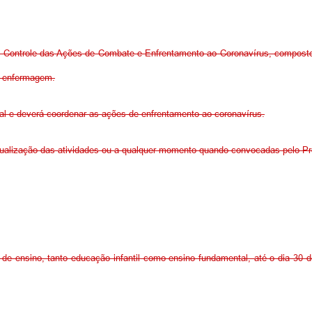
 Controle das Ações de Combate e Enfrentamento ao Coronavírus, composto 
e enfermagem.
al e deverá coordenar as ações de enfrentamento ao coronavírus.
tualização das atividades ou a qualquer momento quando convocadas pelo Pre
de ensino, tanto educação infantil como ensino fundamental, até o dia 30 d