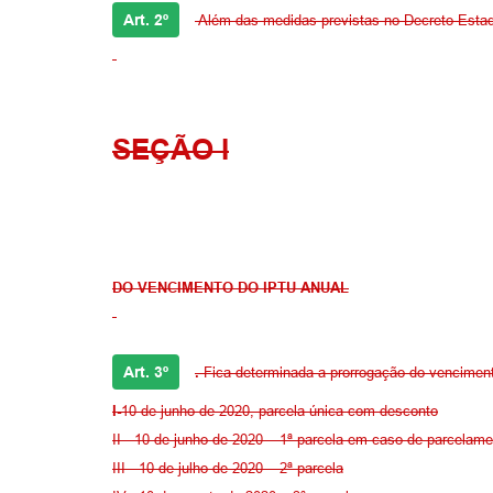
Art. 2º
Além das medidas previstas no Decreto Estadu
SEÇÃO I
DO VENCIMENTO DO IPTU ANUAL
Art. 3º
.
Fica determinada a prorrogação do vencimen
I-
10 de junho de 2020, parcela única com desconto
II - 10 de junho de 2020 – 1ª parcela em caso de parcelam
III - 10 de julho de 2020 – 2ª parcela