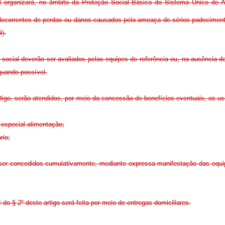
l organizará, no âmbito da Proteção Social Básica do Sistema Único de A
l decorrentes de perdas ou danos causados pela ameaça de sérios padecimen
).
social deverão ser avaliados pelas equipes de referência ou, na ausência de
 quando possível.
tigo, serão atendidos, por meio da concessão de benefícios eventuais, os us
 especial alimentação;
rio;
 ser concedidos cumulativamente, mediante expressa manifestação das equipe
do § 2º deste artigo será feita por meio de entregas domiciliares.