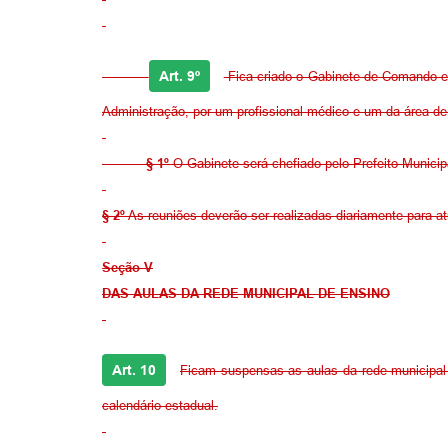
Art. 9º
Fica criado o Gabinete de Comando e
Administração, por um profissional médico e um da área d
§ 1º
O Gabinete será chefiado pelo Prefeito Municip
§ 2º
As reuniões deverão ser realizadas diariamente para a
Seção V
DAS AULAS DA REDE MUNICIPAL DE ENSINO
Art. 10
Ficam suspensas as aulas da rede municipal 
calendário estadual.