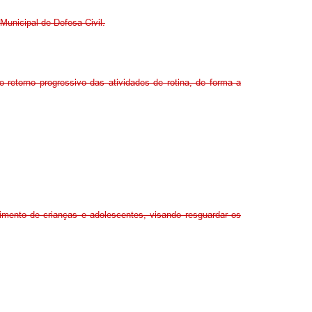
Municipal de Defesa Civil.
 retorno progressivo das atividades de rotina, de forma a
mento de crianças e adolescentes, visando resguardar os