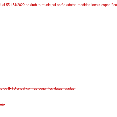
al 55.154/2020 no âmbito municipal serão adotas medidas locais específica
to do IPTU anual com as seguintes datas fixadas:
ento