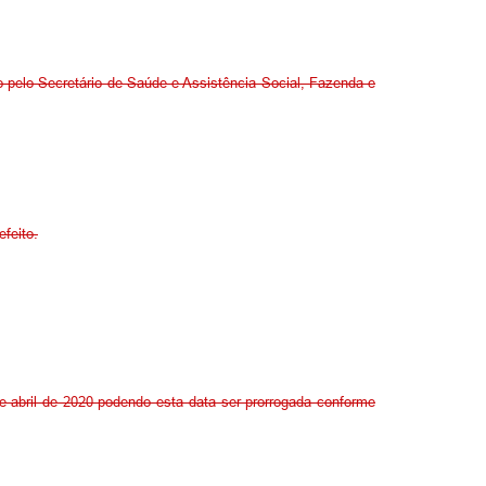
pelo Secretário de Saúde e Assistência Social, Fazenda e
feito.
e abril de 2020 podendo esta data ser prorrogada conforme