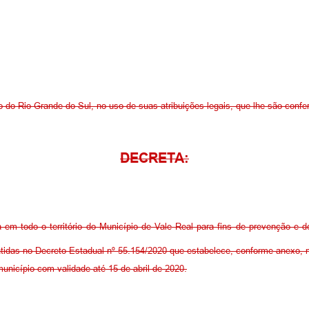
o do Rio Grande do Sul, no uso de suas atribuições legais, que lhe são confe
DECRETA:
a em todo o território do Município de Vale Real para fins de prevenção 
ntidas no Decreto Estadual nº 55.154/2020 que estabelece, conforme anexo,
município com validade até 15 de abril de 2020.