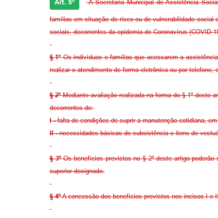
Art. 5º
A Secretaria Municipal de Assistência Socia
famílias em situação de risco ou de vulnerabilidade socia
sociais, decorrentes da epidemia de Coronavírus (COVID-19
§ 1º
Os indivíduos e famílias que acessarem a assistência 
realizar o atendimento de forma eletrônica ou por telefone,
§ 2º
Mediante avaliação realizada na forma do § 1º deste ar
decorrentes de:
I -
falta de condições de suprir a manutenção cotidiana, em
II -
necessidades básicas de subsistência e itens de vestuá
§ 3º
Os benefícios previstos no § 2º deste artigo poderão
superior designado.
§ 4º
A concessão dos benefícios previstos nos incisos I e II 