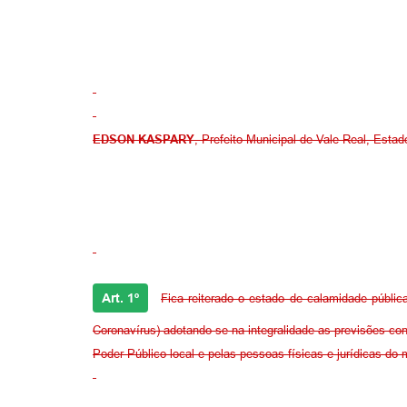
EDSON KASPARY
, Prefeito Municipal de Vale Real, Estad
Art. 1º
Fica reiterado o estado de calamidade públic
Coronavírus) adotando-se na integralidade as previsões co
Poder Público local e pelas pessoas físicas e jurídicas do 