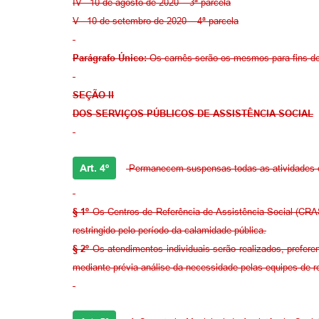
IV– 10 de agosto de 2020 – 3ª parcela
V– 10 de setembro de 2020 – 4ª parcela
Parágrafo Único:
Os carnês serão os mesmos para fins d
SEÇÃO II
DOS SERVIÇOS PÚBLICOS DE ASSISTÊNCIA SOCIAL
Art. 4º
Permanecem suspensas todas as atividades co
§ 1º
Os Centros de Referência de Assistência Social (CRAS
restringido pelo período da calamidade pública.
§ 2º
Os atendimentos individuais serão realizados, preferen
mediante prévia análise da necessidade pelas equipes de re