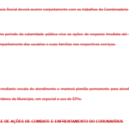
cia Social deverá ocorrer conjuntamente com os trabalhos da Coordenadoria 
no período da calamidade pública visa as ações de resposta imediata até o
ompanhamento dos usuários e suas famílias nos respectivos serviços.
mediante escala de atendimento e manterá plantão permanente para atendi
vidores do Município, em especial o uso de EPIs.
LE DE AÇÕES DE COMBATE E ENFRENTAMENTO DO CORONAVÍRUS