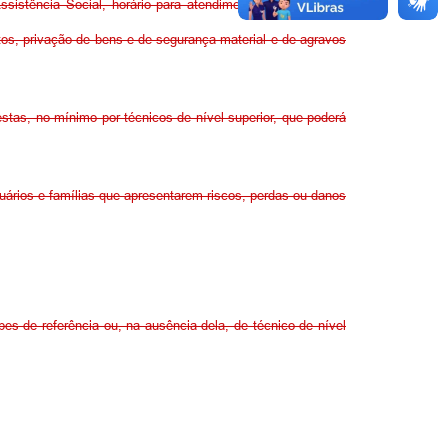
ssistência Social, horário para atendimento de pessoas e
tos, privação de bens e de segurança material e de agravos
stas, no mínimo por técnicos de nível superior, que poderá
uários e famílias que apresentarem riscos, perdas ou danos
s de referência ou, na ausência dela, de técnico de nível