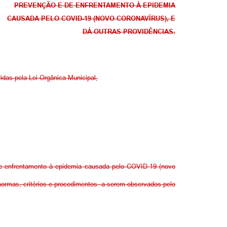
PREVENÇÃO E DE ENFRENTAMENTO À EPIDEMIA
CAUSADA PELO COVID-19 (NOVO CORONAVÍRUS), E
DÁ OUTRAS PROVIDÊNCIAS.
ridas pela Lei Orgânica Municipal,
e de enfrentamento à epidemia causada pelo COVID-19 (novo
 normas, critérios e procedimentos a serem observados pelo