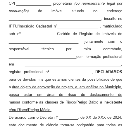
CPF_________________ proprietário
(ou representante legal por
procuração)
do imóvel situado no endereço
_____________________________________________, inscrito no
IPTU/Inscrição Cadastral nº____________________ , matriculado
sob nº. _____________ - Cartório de Registro de Imóveis de
__________________________________, juntamente com o
responsável técnico por mim contratado,
_________________________________com formação profissional
em _______________________________________________,
registro profissional nº. ___________________,
DECLARAMOS
para os devidos fins que estamos cientes da possibilidade de que
a
área objeto de aprovação de projeto, e, em análise no Município,
possa estar em área de risco de deslocamento de
massa
conforme as classes de
Risco/Perigo Baixo
a Inexistente
e/ou Risco/Perigo
Médio.
De acordo com o Decreto nº _________, de XX de XXX de 2024,
este documento de ciência torna-se obrigatório para todas as