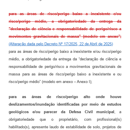
para as áreas de risco/perigo baixo a inexistente e/ou
risco/perigo médio, a obrigatoriedade da entrega da
"declaração de ciência e responsabilidade de perigo/risco a
movimentos gravitacionais de massa" (modelo em anexo";
(Alteração dada pelo Decreto Nº 17/2025, 22 de Abril de 2025)
para as áreas de risco/perigo baixo a inexistente e/ou risco/perigo
médio, a obrigatoriedade da entrega da “declaração de ciência e
responsabilidade de perigo/risco a movimentos gravitacionais de
massa para as áreas de risco/perigo baixo a inexistente e ou
risco/perigo médio” (modelo em anexo – Anexo I);
para as áreas de risco/perigo alto onde houve
deslizamentos/inundação
i
dentificadas por meio de estudos
geológicos e/ou parecer da Defesa Civil municipal
, a
obrigatoriedade que o proprietário, com profissional(is)
habilitado(s), apresente laudo de estabilidade de solo, projetos de