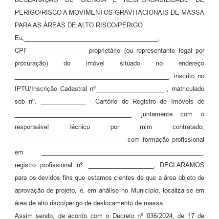
PERIGO/RISCO A MOVIMENTOS GRAVITACIONAIS DE MASSA
PARA AS ÁREAS DE ALTO RISCO/PERIGO
Eu,_______________________________________,
CPF_________________ proprietário (ou representante legal por
procuração) do imóvel situado no endereço
_____________________________________________, inscrito no
IPTU/Inscrição Cadastral nº____________________ , matriculado
sob nº. _____________ - Cartório de Registro de Imóveis de
__________________________________, juntamente com o
responsável técnico por mim contratado,
_________________________________com formação profissional
em _______________________________________________,
registro profissional nº. ___________________, DECLARAMOS
para os devidos fins que estamos cientes de que a área objeto de
aprovação de projeto, e, em análise no Município, localiza-se em
área de alto risco/perigo de deslocamento de massa.
Assim sendo, de acordo com o Decreto nº 036/2024, de 17 de