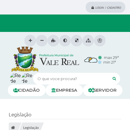
LOGIN / CADASTRO
max 29°
min 21°
O que voce procura?
CIDADÃO
EMPRESA
SERVIDOR
Legislação
Legislação