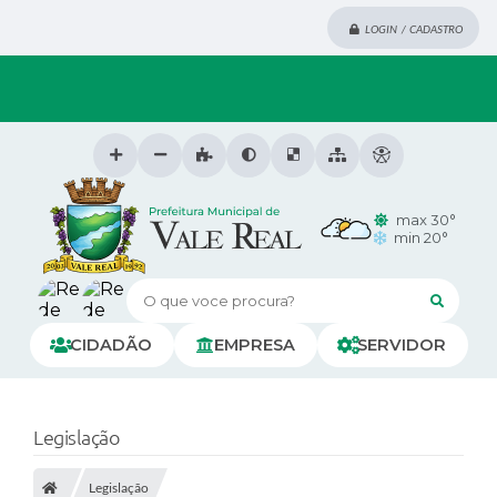
LOGIN / CADASTRO
max 30°
min 20°
O que voce procura?
CIDADÃO
EMPRESA
SERVIDOR
Legislação
Legislação