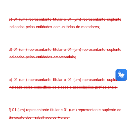
c) 01 (um) representante titular e 01 (um) representante suplente
indicados pelas entidades comunitárias de moradores;
d) 01 (um) representante titular e 01 (um) representante suplente
indicados pelas entidades empresariais;
e) 01 (um) representante titular e 01 (um) representante suplente
indicado pelos conselhos de classe e associações profissionais;
f) 01 (um) representante titular e 01 (um) representante suplente do
Sindicato dos Trabalhadores Rurais.