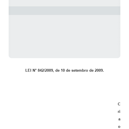
LEI N° 842/2009, de 10 de setembro de 2009.
C
ri
a
o