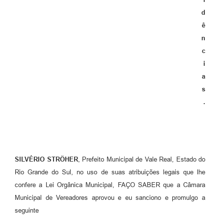
d
ê
n
c
i
a
s
.
SILVÉRIO STRÖHER
, Prefeito Municipal de Vale Real, Estado do
Rio Grande do Sul, no uso de suas atribuições legais que lhe
confere a Lei Orgânica Municipal, FAÇO SABER que a Câmara
Municipal de Vereadores aprovou e eu sanciono e promulgo a
seguinte