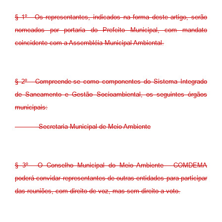
§ 1º - Os representantes, indicados na forma deste artigo, serão
nomeados por portaria do Prefeito Municipal, com mandato
coincidente com a Assembléia Municipal Ambiental.
§ 2º - Compreende-se como componentes do Sistema Integrado
de Saneamento e Gestão Socioambiental, os seguintes órgãos
municipais:
Secretaria Municipal de Meio Ambiente
§ 3º - O Conselho Municipal do Meio Ambiente - COMDEMA
poderá convidar representantes de outras entidades para participar
das reuniões, com direito de voz, mas sem direito a voto.