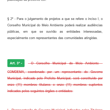
§ 2º - Para o julgamento de projetos a que se refere o inciso I, o
Conselho Municipal do Meio Ambiente poderá realizar audiências
públicas, em que se ouvirão as entidades interessadas,
especialmente com representantes das comunidades atingidas.
Art. 3º -
O Conselho Municipal do Meio Ambiente -
COMDEMA, coordenado por um representante do Governo
Municipal, indicado pelo Prefeito Municipal, será constituído por
onze (11) membros titulares e onze (11) membros suplentes
indicados pelos seguintes órgãos e entidades: