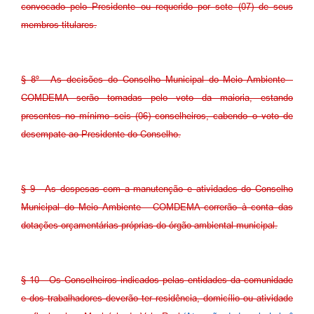
convocado pelo Presidente ou requerido por sete (07) de seus
membros titulares.
§ 8º - As decisões do Conselho Municipal do Meio Ambiente -
COMDEMA serão tomadas pelo voto da maioria, estando
presentes no mínimo seis (06) conselheiros, cabendo o voto de
desempate ao Presidente do Conselho.
§ 9 - As despesas com a manutenção e atividades do Conselho
Municipal do Meio Ambiente - COMDEMA correrão à conta das
dotações orçamentárias próprias do órgão ambiental municipal.
§ 10 - Os Conselheiros indicados pelas entidades da comunidade
e dos trabalhadores deverão ter residência, domicílio ou atividade