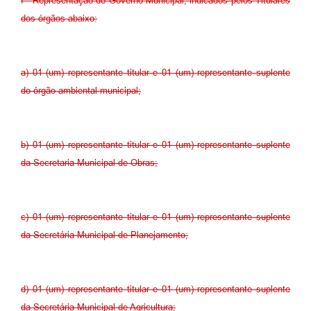
I - Representação do Governo Municipal, indicados pelos Titulares
dos órgãos abaixo:
a) 01 (um) representante titular e 01 (um) representante suplente
do órgão ambiental municipal;
b) 01 (um) representante titular e 01 (um) representante suplente
da Secretaria Municipal de Obras;
c) 01 (um) representante titular e 01 (um) representante suplente
da Secretária Municipal de Planejamento;
d) 01 (um) representante titular e 01 (um) representante suplente
da Secretária Municipal de Agricultura;