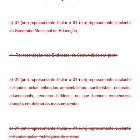
e) 01 (um) representante titular e 01 (um) representante suplente
da Secretária Municipal de Educação;
II - Representação das Entidades da Comunidade em geral:
a) 01 (um) representante titular e 01 (um) representante suplente
indicados pelas entidades ambientalistas, sanitaristas, culturais,
educacionais, recursos hídricos, ou que tenham reconhecida
atuação em defesa do meio ambiente;
b) 01 (um) representante titular e 01 (um) representante suplente
indicados pelas instituições de ensino;