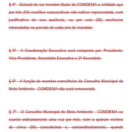
§ 4º - Deixará de ser membro titular do COMDEMA a entidade que
por três (03) reuniões consecutivas não estiver representada, sem
justificativa de sua ausência, ou por seis (06) ausências
intercaladas no período de cada ano de mandato.
§ 5º - A Coordenação Executiva será composta por: Presidente,
Vice-Presidente, Secretário Executivo e 2º Secretário.
§ 6º - A função de membro conselheiro do Conselho Municipal do
Meio Ambiente - COMDEMA não será remunerada.
§ 7º - O Conselho Municipal do Meio Ambiente - COMDEMA se
reunirá ordinariamente uma vez por mês, com o quorum mínimo
de cinco (05) conselheiros e, extraordinariamente, quando