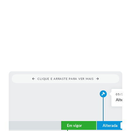
CLIQUE E ARRASTE PARA VER MAIS
05/11/2
Alterada
Em vigor
Alterada