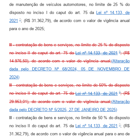
de manutenção de veículos automotores, no limite de 25 % do
disposto no inciso I do caput do art. 75 da
Lei nº 14.133, de
2021
; (R$ 31.362,79), de acordo com o valor de vigência anual
para o ano de 2025;
II -
contratação de bens e serviços, no limite de 25 % do disposto
no inciso II do caput do art. 75 da
Lei nº 14.133, de 2021
; (R$
14.976,50), de acordo com o valor de vigência anual;
(Alteração
dada pelo DECRETO Nº 68/2024, 05 DE NOVEMBRO DE
2024)
II
- contratação de bens e serviços, no limite de 50% do disposto
no inciso II do caput do art. 75 da
Lei nº 14.133, de 2021
; (R$
29.953,01), de acordo com o valor de vigência anual;
(Alteração
dada pelo DECRETO Nº 5/2025, 27 DE JANEIRO DE 2025)
II
- contratação de bens e serviços, no limite de 50 % do disposto
no inciso II do caput do art. 75 da
Lei nº 14.133, de 2021
; (R$
31.362,79), de acordo com o valor de vigência anual para o ano de