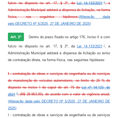
fulcro no disposto no art. 17, § 2º, da
Lei 14.133/2021
, a
Administração Municipal adotará a dispensa de licitação, na forma
física, nas seguintes hipóteses:
(Alteração dada
pelo DECRETO Nº 5/2025, 27 DE JANEIRO DE 2025)
Art. 2º
Dentro do prazo fixado no artigo 176, inciso II e com
fulcro no disposto no art. 17, § 2º, da
Lei 14.133/2021
, a
Administração Municipal adotará a dispensa de licitação ou aviso
de contratação direta, na forma física, nas seguintes hipóteses:
I -
contratação de obras e serviços de engenharia ou de serviços
de manutenção de veículos automotores, no limite de 25 % do
disposto no inciso I do caput do art. 75 da
Lei nº 14.133, de
2021
; (R$ 29.953,00), de acordo com o valor de vigência anual;
(Alteração dada pelo DECRETO Nº 5/2025, 27 DE JANEIRO DE
2025)
I - contratação de obras e serviços de engenharia ou de serviços