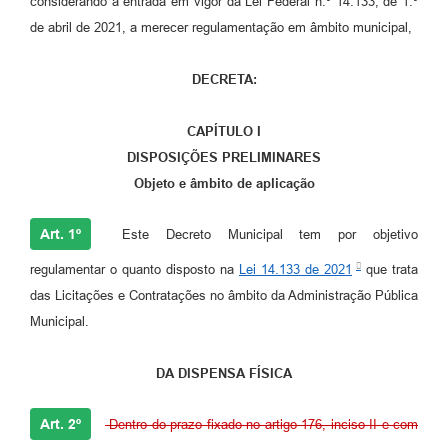
considerando a entrada em vigor da Lei Federal n.º 14.133, de 1.º
de abril de 2021, a merecer regulamentação em âmbito municipal,
DECRETA
:
CAPÍTULO I
DISPOSIÇÕES PRELIMINARES
Objeto e âmbito de aplicação
Art. 1º
Este Decreto Municipal tem por objetivo
regulamentar o quanto disposto na
Lei 14.133 de 2021
que trata
das Licitações e Contratações no âmbito da Administração Pública
Municipal.
DA DISPENSA FÍSICA
Art. 2º
Dentro do prazo fixado no artigo 176, inciso II e com