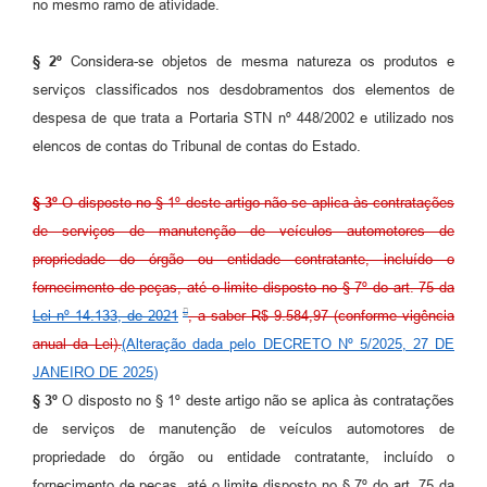
no mesmo ramo de atividade.
§ 2º
Considera-se objetos de mesma natureza os produtos e
serviços classificados nos desdobramentos dos elementos de
despesa de que trata a Portaria STN nº 448/2002 e utilizado nos
elencos de contas do Tribunal de contas do Estado.
§ 3º
O disposto no § 1º deste artigo não se aplica às contratações
de serviços de manutenção de veículos automotores de
propriedade do órgão ou entidade contratante, incluído o
fornecimento de peças, até o limite disposto no § 7º do art. 75 da
Lei nº 14.133, de 2021
, a saber R$ 9.584,97 (conforme vigência
anual da Lei).
(Alteração dada pelo DECRETO Nº 5/2025, 27 DE
JANEIRO DE 2025)
§ 3º
O disposto no § 1º deste artigo não se aplica às contratações
de serviços de manutenção de veículos automotores de
propriedade do órgão ou entidade contratante, incluído o
fornecimento de peças, até o limite disposto no § 7º do art. 75 da