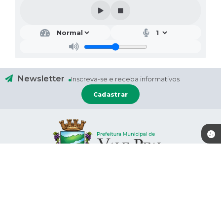
Newsletter
Inscreva-se e receba informativos
Cadastrar
Contato
Localização
(51) 9 9733-0241
Rua: Rio Branco, nº 659
(51) 9 9832-5559 - WhatsApp
CEP: 95778-000
administracao@valereal.rs.gov
.br
Atendimento