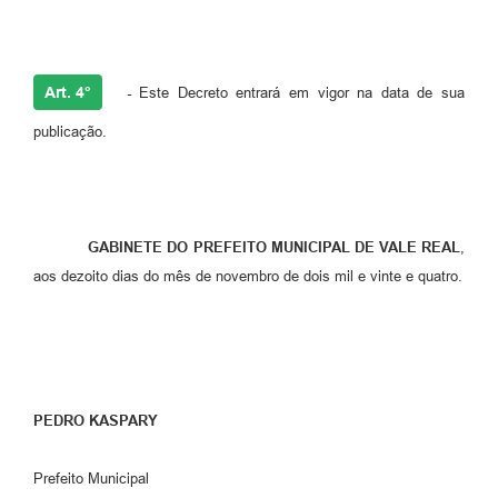
Art. 4°
-
Este Decreto entrará em vigor na data de sua
publicação.
GABINETE DO PREFEITO MUNICIPAL DE VALE REAL
,
aos dezoito dias do mês de novembro de dois mil e vinte e quatro.
PEDRO
KASPARY
Prefeito Municipal