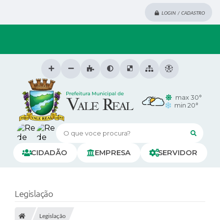
LOGIN / CADASTRO
max 30°
min 20°
O que voce procura?
CIDADÃO
EMPRESA
SERVIDOR
Legislação
Legislação