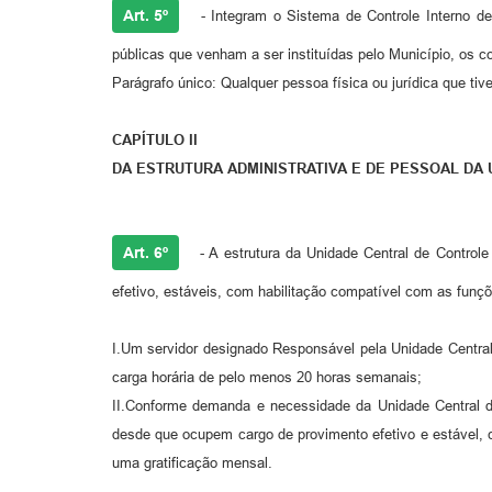
Art. 5º
- Integram o Sistema de Controle Interno de 
públicas que venham a ser instituídas pelo Município, os co
Parágrafo único: Qualquer pessoa física ou jurídica que ti
CAPÍTULO II
DA ESTRUTURA ADMINISTRATIVA E DE PESSOAL DA 
Art. 6º
- A estrutura da Unidade Central de Controle
efetivo, estáveis, com habilitação compatível com as funç
I.Um servidor designado Responsável pela Unidade Central
carga horária de pelo menos 20 horas semanais;
II.Conforme demanda e necessidade da Unidade Central de
desde que ocupem cargo de provimento efetivo e estável, 
uma gratificação mensal.