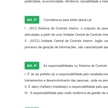
publicidade, economicidade, eficiência, razoabilidade e inte
Art. 3º
Considera-se para efeito desta Lei:
I - (SCI) Sistema de Controle Interno: o conjunto de p
articuladas a partir de uma Unidade Central de Controle Int
II - (UCCI) Unidade Central de Controle Interno: órgão ce
processo de geração de informações, não caracterizado ape
Art. 4º
As responsabilidades no Sistema de Controle 
I. É do (a) prefeito (a) a responsabilidade pelo estabelec
treinamentos e desenvolvimento das pessoas, onde se prev
II. É da(s) chefia(s) imediata(s) a responsabilidade pela o
III. A responsabilidade pela visão sistêmica da gestão da 