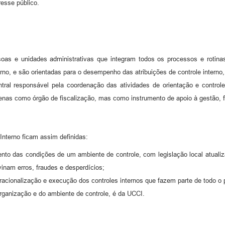
resse público.
essoas e unidades administrativas que integram todos os processos e roti
erno, e são orientadas para o desempenho das atribuições de controle interno
ntral responsável pela coordenação das atividades de orientação e control
nas como órgão de fiscalização, mas como instrumento de apoio à gestão, fo
Interno ficam assim definidas:
imento das condições de um ambiente de controle, com legislação local atuali
inam erros, fraudes e desperdícios;
peracionalização e execução dos controles internos que fazem parte de todo o
organização e do ambiente de controle, é da UCCI.