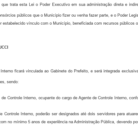
que trata esta Lei o Poder Executivo em sua administração direta e indire
nsórcios públicos que o Município fizer ou venha fazer parte, e o Poder Legis
ver estabelecido vínculo com o Município, beneficiada com recursos públicos 
UCCI
 Interno ficará vinculada ao Gabinete do Prefeito, e será integrada exclus
ões, sendo:
 de Controle Interno, ocupante do cargo de Agente de Controle Interno, con
 Controle Interno, poderão ser designados até dois servidores para atua
com no mínimo 5 anos de experiência na Administração Pública, devendo pos