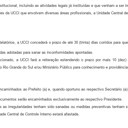
 institucional, incluindo as atividades legais já instituídas e que ven
es da UCCI que envolvem diversas áreas profissionais, a Unidade Central de
atórios, a UCCI concederá o prazo de até 30 (trinta) dias corridos para qu
didas adotadas para sanar as inconformidades apontadas.
onado, a UCCI fará a reiteração estendendo o prazo por mais 10 (dez) di
o Rio Grande do Sul e/ou Ministério Público para conhecimento e providência
ncaminhados ao Prefeito (a) e, quando oportuno ao respectivo Secretário (a) 
 documentos serão encaminhados exclusivamente ao respectivo Presidente.
e as irregularidades tenham sido sanadas ou medidas preventivas tenham sid
dade Central de Controle Interno estará afastada.