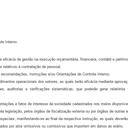
le Interno:
e eficácia da gestão na execução orçamentária, financeira, contábil e patrimo
os relativos à contratação de pessoal;
 recomendações, Instruções e/ou Orientações de Controle Interno;
cedimentos operacionais dos setores, as quais terão eficácia mediante aprovaç
s, auditorias e verificações sistemáticas, que poderão gerar relatórios
ntações e fatos de interesse da sociedade cadastrados nos meios disponívei
ela legislação, pelos órgãos de fiscalização externa ou por órgãos de outras
eciais, manifestando-se ao final da respectiva instrução, as quais deverã
nados por atos omissivos ou comissivos que importem em danos ao erário;