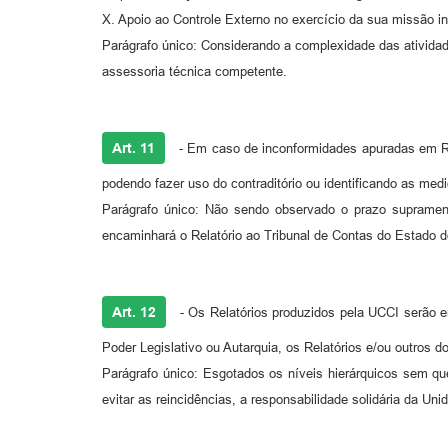
X. Apoio ao Controle Externo no exercício da sua missão
Parágrafo único: Considerando a complexidade das atividad
assessoria técnica competente.
Art. 11
- Em caso de inconformidades apuradas em Rel
podendo fazer uso do contraditório ou identificando as me
Parágrafo único: Não sendo observado o prazo supramenci
encaminhará o Relatório ao Tribunal de Contas do Estado d
Art. 12
- Os Relatórios produzidos pela UCCI serão e
Poder Legislativo ou Autarquia, os Relatórios e/ou outros
Parágrafo único: Esgotados os níveis hierárquicos sem qu
evitar as reincidências, a responsabilidade solidária da Uni