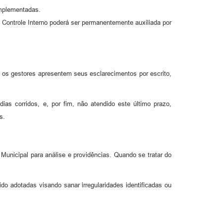
ham a ser implementadas.
 Controle Interno poderá ser permanentemente auxiliada por
e os gestores apresentem seus esclarecimentos por escrito,
as corridos, e, por fim, não atendido este último prazo,
s.
Municipal para análise e providências. Quando se tratar do
o adotadas visando sanar irregularidades identificadas ou