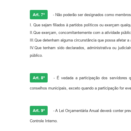
Art. 7º
- Não poderão ser designados como membros 
I. Que sejam filiados à partidos políticos ou exerçam qualque
II.Que exerçam, concomitantemente com a atividade pública,
III.Que detenham alguma circunstância que possa afetar a 
IV.Que tenham sido declarados, administrativa ou judicial
público.
Art. 8º
- É vedada a participação dos servidores q
conselhos municipais, exceto quando a participação for eve
Art. 9º
- A Lei Orçamentária Anual deverá conter pre
Controle Interno.