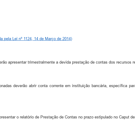
da pela Lei nº 1124, 14 de Março de 2014)
ão apresentar trimestralmente a devida prestação de contas dos recursos r
adas deverão abrir conta corrente em instituição bancária, específica pa
esentar o relatório de Prestação de Contas no prazo estipulado no Caput des