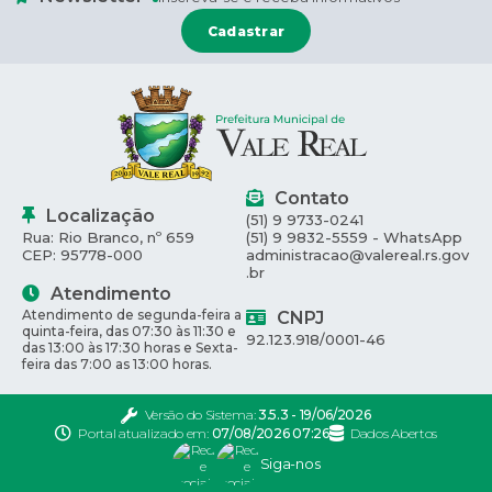
Cadastrar
Contato
Localização
(51) 9 9733-0241
Rua: Rio Branco, nº 659
(51) 9 9832-5559 - WhatsApp
CEP: 95778-000
administracao@valereal.rs.gov
.br
Atendimento
Atendimento de segunda-feira a
CNPJ
quinta-feira, das 07:30 às 11:30 e
92.123.918/0001-46
das 13:00 às 17:30 horas e Sexta-
feira das 7:00 as 13:00 horas.
Versão do Sistema:
3.5.3 - 19/06/2026
Portal atualizado em:
07/08/2026 07:26
Dados Abertos
Siga-nos