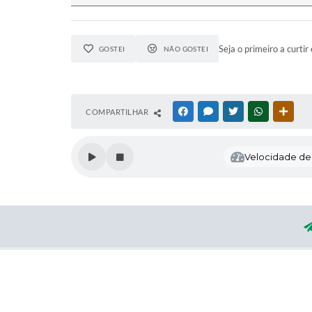
Seja o primeiro a curtir 
GOSTEI
NÃO GOSTEI
COMPARTILHAR
FACEBOOK
MESSENGER
TWITTER
WHATSAPP
OUTR
Velocidade de l
Loca
Rua: Rio 
CEP: 957