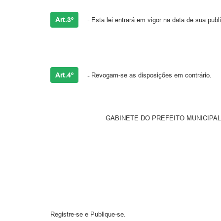
Art.3º
-
Esta lei entrará em vigor na data de sua publ
Art.4º
-
Revogam-se as disposições em contrário.
GABINETE DO PREFEITO MUNICIPAL DE VALE REAL,
Prefeito Mun
Registre-se e Publique-se.