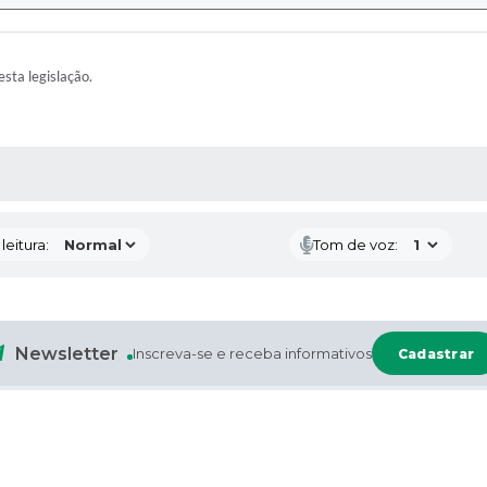
esta legislação.
AS MÍDIAS
eitura:
Tom de voz:
Newsletter
Inscreva-se e receba informativos
Cadastrar
Contato
Atend
lização
(51) 9 9733-0241
Atendimento
Branco, nº 659
(51) 9 9832-5559 - WhatsApp
quinta-feira,
78-000
administracao@valereal.rs.gov.b
das 13:00 às 