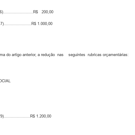
.......................R$ 200,00
.....................R$ 1.000,00
orma do artigo anterior, a redução nas seguintes rubricas orçamentárias:
OCIAL
....................R$ 1.200,00