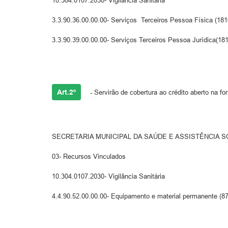
10.304.0107.2030- Vigilância Sanitária
3.3.90.36.00.00.00- Serviços Terceiros Pessoa Física (1816)..
3.3.90.39.00.00.00- Serviços Terceiros Pessoa Jurídica(1817)..
Art.2º
-
Servirão de cobertura ao crédito aberto na f
SECRETARIA MUNICIPAL DA SAÚDE E ASSISTÊNCIA S
03- Recursos Vinculados
10.304.0107.2030- Vigilância Sanitária
4.4.90.52.00.00.00- Equipamento e material permanente (879)..