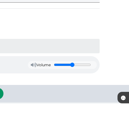
Volume
imento
 de segunda-feira a
CNPJ
 das 07:30 às 11:30 e
92.123.918/0001-46
17:30 horas e Sexta-