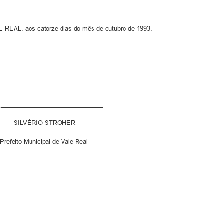
L, aos catorze dias do mês de outubro de 1993.
_________________________
IO STROHER
o Municipal de Vale Real