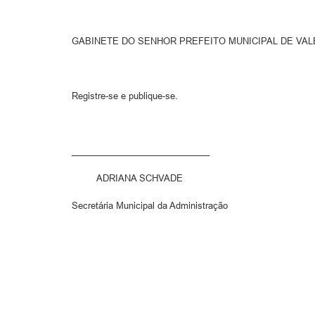
GABINETE DO SENHOR PREFEITO MUNICIPAL DE VALE REA
Registre-se e publique-se.
­­­­­­____________________________ _____
ADRIANA SCHVADE SILVÉR
Secretária Municipal da Administração Prefeit