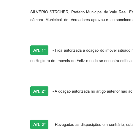
SILVÉRIO STROHER, Prefeito Municipal de Vale Real, 
câmara Municipal de Vereadores aprovou e eu sanciono e
Art. 1º
- Fica autorizada a doação do imóvel situado 
no Registro de Imóveis de Feliz e onde se encontra edific
Art. 2º
- A doação autorizada no artigo anterior não a
Art. 3º
- Revogadas as disposições em contrário, esta