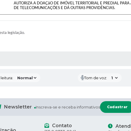
AUTORIZA A DOAÇâO DE IMÓVEL TERRITORIAL E PREDIAL PAR
DE TELECOMUNICAÇÕES E DÁ OUTRAS PROVIDÊNCIAS.
esta legislação.
AS MÍDIAS
eitura:
Tom de voz:
Newsletter
Inscreva-se e receba informativos
Cadastrar
Contato
Atend
lização