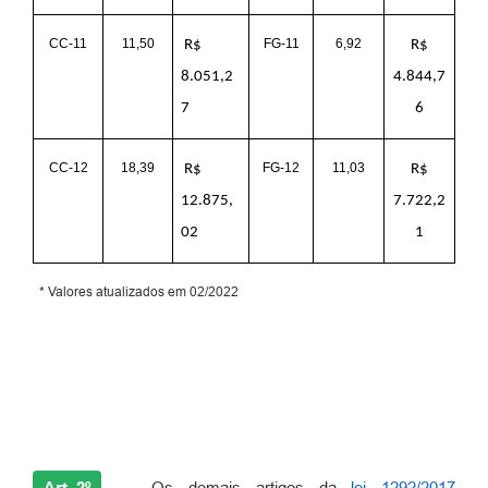
CC-11
11,50
FG-11
6,92
R$
R$
8.051,2
4.844,7
7
6
CC-12
18,39
FG-12
11,03
R$
R$
12.875,
7.722,2
02
1
* Valores atualizados em 02/2022
Art. 2º
- Os demais artigos da
lei 1292/2017