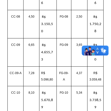
6
6
CC-08
4,50
FG-08
2,50
R$
R$
3.150,5
1.750,2
0
8
CC-09
6,65
FG-09
3,65
R$
R$
4.655,7
2.555,4
3
0
CC-09-A
7,28
R$
FG-09-
4,37
R$
5.096,80
A
3.059,48
CC-10
8,10
FG-10
5,34
R$
R$
5.670,8
3.738,5
9
9