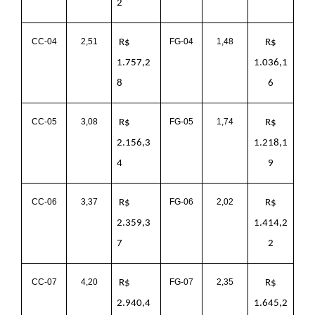
2
CC-04
2,51
FG-04
1,48
R$
R$
1.757,2
1.036,1
8
6
CC-05
3,08
FG-05
1,74
R$
R$
2.156,3
1.218,1
4
9
CC-06
3,37
FG-06
2,02
R$
R$
2.359,3
1.414,2
7
2
CC-07
4,20
FG-07
2,35
R$
R$
2.940,4
1.645,2