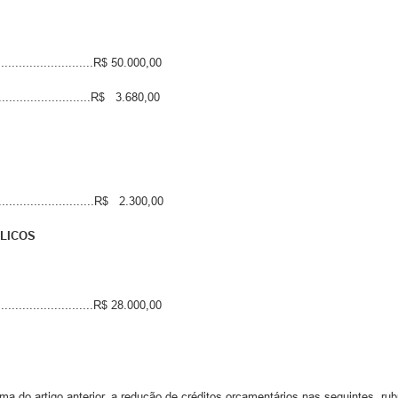
.........................R$ 50.000,00
.......................R$ 3.680,00
..........................R$ 2.300,00
BLICOS
.........................R$ 28.000,00
rma do artigo anterior, a redução de créditos orçamentários nas seguintes rub