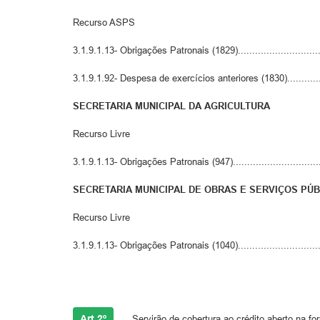
Recurso ASPS
3.1.9.1.13- Obrigações Patronais (1829)..............................
3.1.9.1.92- Despesa de exercícios anteriores (1830)..............
SECRETARIA MUNICIPAL DA AGRICULTURA
Recurso Livre
3.1.9.1.13- Obrigações Patronais (947)...............................
SECRETARIA MUNICIPAL DE OBRAS E SERVIÇOS PÚ
Recurso Livre
3.1.9.1.13- Obrigações Patronais (1040)..............................
Art.2º
-
Servirão de cobertura ao crédito aberto na fo