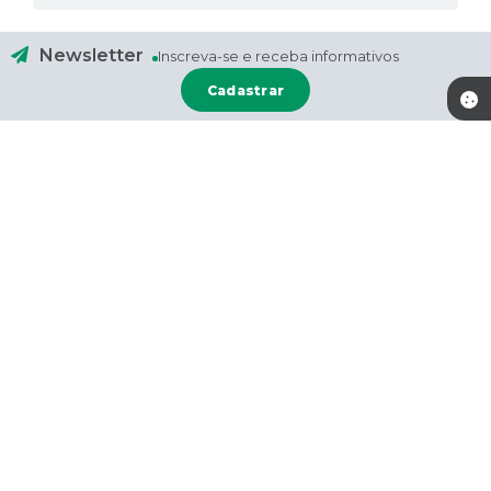
Newsletter
Inscreva-se e receba informativos
Cadastrar
Contato
Localização
(51) 9 9733-0241
Rua: Rio Branco, nº 659
(51) 9 9832-5559 - WhatsApp
CEP: 95778-000
administracao@valereal.rs.gov
.br
Atendimento
Atendimento de segunda-feira a
CNPJ
quinta-feira, das 07:30 às 11:30 e
92.123.918/0001-46
das 13:00 às 17:30 horas e Sexta-
feira das 7:00 as 13:00 horas.
Versão do Sistema:
3.5.3 - 19/06/2026