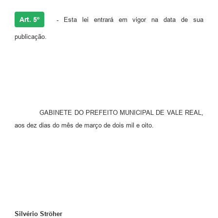
Art. 5º
-
Esta lei entrará em vigor na data de sua
publicação.
GABINETE DO PREFEITO MUNICIPAL DE VALE REAL,
aos dez dias do mês de março de dois mil e oito.
Silvério Ströher