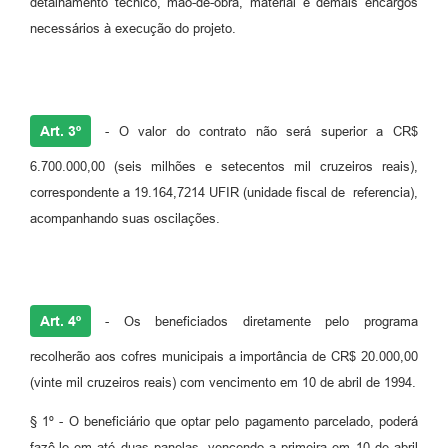
detalhamento técnico, mão-de-obra, material e demais encargos
necessários à execução do projeto.
Art. 3º
- O valor do contrato não será superior a CR$
6.700.000,00 (seis milhões e setecentos mil cruzeiros reais),
correspondente a 19.164,7214 UFIR (unidade fiscal de referencia),
acompanhando suas oscilações.
Art. 4º
- Os beneficiados diretamente pelo programa
recolherão aos cofres municipais a importância de CR$ 20.000,00
(vinte mil cruzeiros reais) com vencimento em 10 de abril de 1994.
§ 1º - O beneficiário que optar pelo pagamento parcelado, poderá
fazê-lo em até duas panelas, vencendo a primeira em 10 de abril