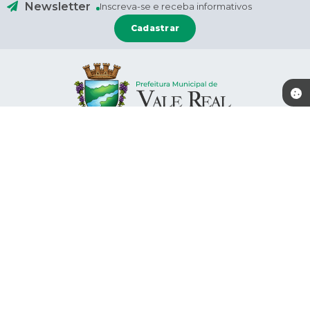
Newsletter
Inscreva-se e receba informativos
Cadastrar
Contato
Localização
(51) 9 9733-0241
Rua: Rio Branco, nº 659
(51) 9 9832-5559 - WhatsApp
CEP: 95778-000
administracao@valereal.rs.gov
.br
Atendimento
Atendimento de segunda-feira a
CNPJ
quinta-feira, das 07:30 às 11:30 e
92.123.918/0001-46
das 13:00 às 17:30 horas e Sexta-
feira das 7:00 as 13:00 horas.
Versão do Sistema:
3.5.3 - 19/06/2026
Portal atualizado em:
07/08/2026 07:26
Dados Abertos
Siga-nos