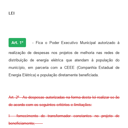
LEI
Art. 1º
- Fica o Poder Executivo Municipal autorizado à
realização de despesas nos projetos de melhoria nas redes de
distribuição de energia elétrica que atendam à população do
município, em parceria com a CEEE (Companhia Estadual de
Energia Elétrica) e população diretamente beneficiada.
Art. 2º - As despesas autorizadas na forma desta lei realizar-se-ão
de acordo com os seguintes critérios e limitações:
I - fornecimento de transformador constantes no projeto de
beneficiamento;