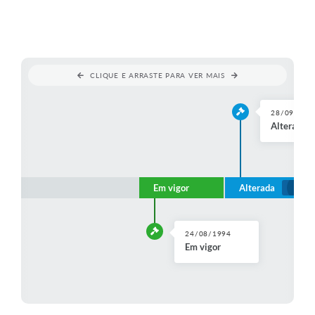
CLIQUE E ARRASTE PARA VER MAIS
28/09/199
Alterada p
Em vigor
Alterada
24/08/1994
Em vigor