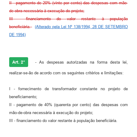
II - pagamento de 20% (vinte por cento) das despesas com mão-
de-obra necessária à execução do projeto;
III - financiamento do valor restante à população
beneficiária.
(Alterado pela Lei Nº 138/1994, 28 DE SETEMBRO
DE 1994)
Art. 2°
- As despesas autorizadas na forma desta lei,
realizar-se-ão de acordo com os seguintes critérios e limitações:
I - fornecimento de transformador constante no projeto de
beneficiamento;
II - pagamento de 40% (quarenta por cento) das despesas com
mão-de-obra necessária à execução do projeto;
III - financiamento do valor restante à população beneficiária.