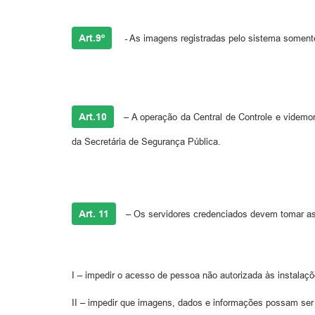
Art.9º
-
As imagens registradas pelo sistema somente
Art.10
–
A operação da Central de Controle e videmoni
da Secretária de Segurança Pública.
Art. 11
–
Os servidores credenciados devem tomar as
I – impedir o acesso de pessoa não autorizada às instalaç
II – impedir que imagens, dados e informações possam ser v