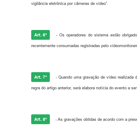
vigilância eletrônica por câmeras de vídeo”.
Art. 6º
-
Os operadores do sistema estão obrigados
recentemente consumadas registradas pelo vídeomonitora
Art. 7º
-
Quando uma gravação de vídeo realizada de a
regra do artigo anterior, será elabora notícia do evento a 
Art. 8º
-
As gravações obtidas de acordo com a presen