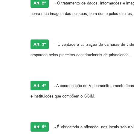
Art. 2º
-
O tratamento de dados, informações e imagen
honra e da imagem das pessoas, bem como pelos direitos, 
Art. 3º
-
É verdade a utilização de câmaras de vídeo
amparada pelos preceitos constitucionais de privacidade.
Art. 4º
-
A coordenação do Videomonitoramento ficará
e instituições que compõem o GGIM.
Art. 5º
-
É obrigatória a afixação, nos locais sob a v