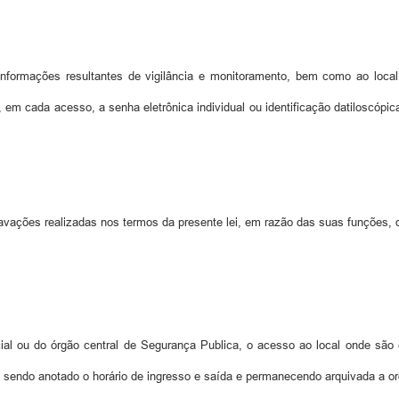
ormações resultantes de vigilância e monitoramento, bem como ao local o
, em cada acesso, a senha eletrônica individual ou identificação datiloscópic
ções realizadas nos termos da presente lei, em razão das suas funções, d
l ou do órgão central de Segurança Publica, o acesso ao local onde são e
s, sendo anotado o horário de ingresso e saída e permanecendo arquivada a o