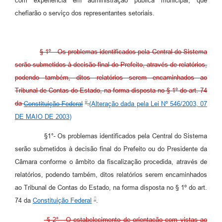
com experiência em administração pública municipal, que
chefiarão o serviço dos representantes setoriais.
§ 1º - Os problemas identificados pela Central do Sistema
serão submetidos à decisão final do Prefeito, através de relatórios,
podendo também, ditos relatórios serem encaminhados ao
Tribunal de Contas do Estado, na forma disposta no § 1º do art. 74
da
Constituição Federal
.
(Alteração dada pela Lei Nº 546/2003, 07
DE MAIO DE 2003)
§1°- Os problemas identificados pela Central do Sistema
serão submetidos à decisão final do Prefeito ou do Presidente da
Câmara conforme o âmbito da fiscalização procedida, através de
relatórios, podendo também, ditos relatórios serem encaminhados
ao Tribunal de Contas do Estado, na forma disposta no § 1º do art.
74 da
Constituição Federal
.
§ 2° - O estabelecimento de orientação com vistas ao