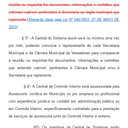
reunião ou requisitar-lhe documentos, informações e certidões que
entender cabível, pertinentes à Secretaria ou órgão municipal que
representa.
(Alteração dada pela Lei Nº 546/2003, 07 DE MAIO DE
2003)
§ 3º - A Central do Sistema reunir-se-á no mínimo uma vez
por mês, podendo convocar o representante de cada Secretaria
Municipal e da Câmara Municipal de Vereadores para comparecer
à reunião ou requisitar-lhe documentos, informações e certidões
que entender cabível, pertinentes à Câmara Municipal e/ou à
Secretaria que representa.
§ 4°- A Central de Controle Interno será assessorada pela
Assessoria Jurídica do Município ou por empresa ou profissional
com experiência jurídica ou contábil em administração pública ou
em Controle Interno, especificamente contratado para a prestação
de serviços de assessoria junto ao Controle Interno e externo.
§5º- Os membros da Central de Sistemas serão