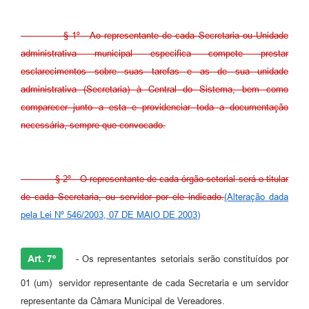
§ 1º - Ao representante de cada Secretaria ou Unidade
administrativa municipal especifica compete prestar
esclarecimentos sobre suas tarefas e as de sua unidade
administrativa (Secretaria) à Central do Sistema, bem como
comparecer junto a esta e providenciar toda a documentação
necessária, sempre que convocado.
§ 2º - O representante de cada órgão setorial será o titular
de cada Secretaria, ou servidor por ele indicado.
(Alteração dada
pela Lei Nº 546/2003, 07 DE MAIO DE 2003)
Art. 7º
- Os representantes setoriais serão constituídos por
01 (um) servidor representante de cada Secretaria e um servidor
representante da Câmara Municipal de Vereadores.