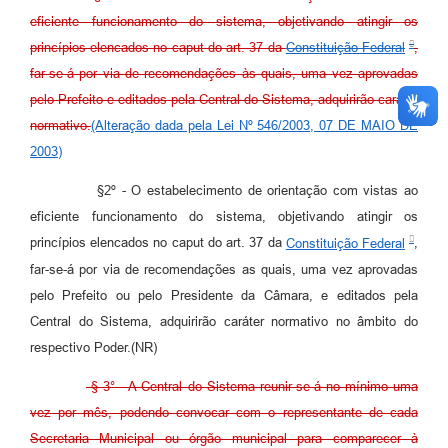
eficiente funcionamento do sistema, objetivando atingir os
princípios elencados no caput do art. 37 da
Constituição Federal
,
far-se-á por via de recomendações às quais, uma vez aprovadas
pelo Prefeito e editados pela Central do Sistema, adquirirão caráter
normativo.
(Alteração dada pela Lei Nº 546/2003, 07 DE MAIO DE
2003)
§2º - O estabelecimento de orientação com vistas ao
eficiente funcionamento do sistema, objetivando atingir os
princípios elencados no caput do art. 37 da
Constituição Federal
,
far-se-á por via de recomendações as quais, uma vez aprovadas
pelo Prefeito ou pelo Presidente da Câmara, e editados pela
Central do Sistema, adquirirão caráter normativo no âmbito do
respectivo Poder.(NR)
§ 3° - A Central do Sistema reunir-se-á no mínimo uma
vez por mês, podendo convocar com o representante de cada
Secretaria Municipal ou órgão municipal para comparecer à