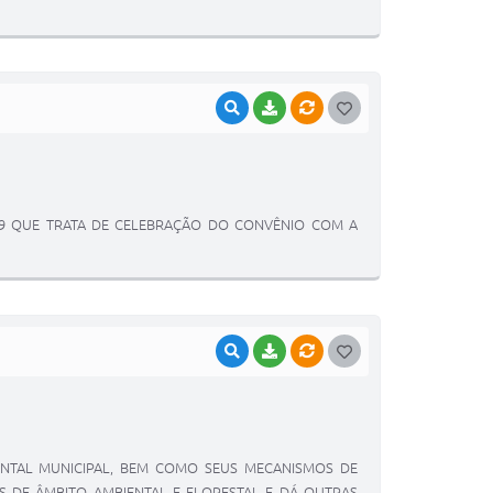
E
I
VISUALIZAR
BAIXAR
VÍNCULOS
G
O
S
T
019 QUE TRATA DE CELEBRAÇÃO DO CONVÊNIO COM A
E
I
VISUALIZAR
BAIXAR
VÍNCULOS
G
O
S
T
IENTAL MUNICIPAL, BEM COMO SEUS MECANISMOS DE
E
ES DE ÂMBITO AMBIENTAL E FLORESTAL E DÁ OUTRAS