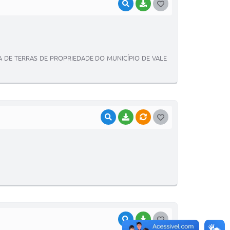
VISUALIZAR
BAIXAR
G
O
S
T
A DE TERRAS DE PROPRIEDADE DO MUNICÍPIO DE VALE
E
I
VISUALIZAR
BAIXAR
VÍNCULOS
G
O
S
T
E
I
VISUALIZAR
BAIXAR
G