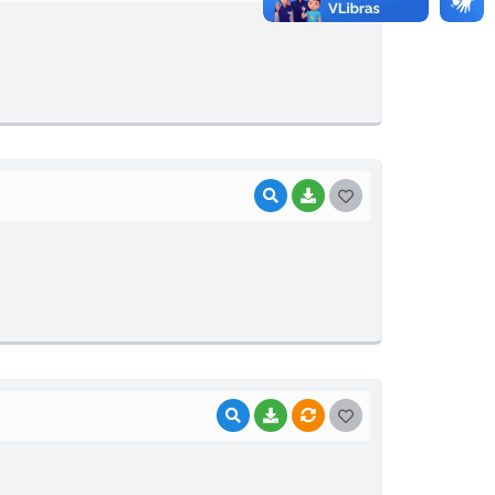
O
S
T
E
I
VISUALIZAR
BAIXAR
G
O
S
T
E
I
VISUALIZAR
BAIXAR
VÍNCULOS
G
O
S