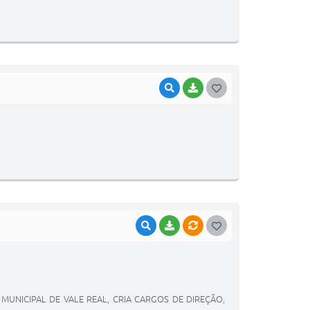
T
E
I
VISUALIZAR
BAIXAR
G
O
S
T
E
I
VISUALIZAR
BAIXAR
VÍNCULOS
G
O
S
T
UNICIPAL DE VALE REAL, CRIA CARGOS DE DIREÇÃO,