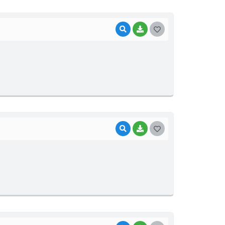
I
VISUALIZAR
BAIXAR
G
O
S
T
E
I
VISUALIZAR
BAIXAR
G
O
S
T
E
I