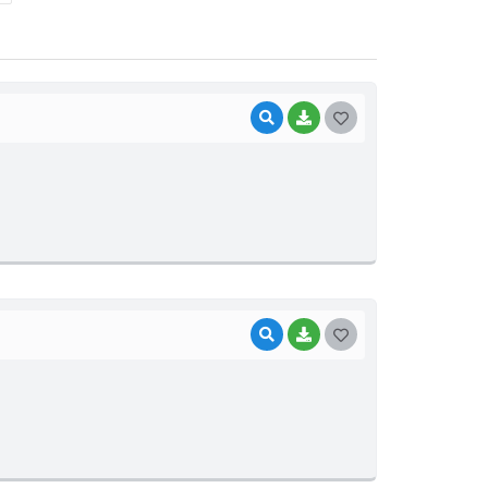
VISUALIZAR
BAIXAR
G
O
S
T
E
I
VISUALIZAR
BAIXAR
G
O
S
T
E