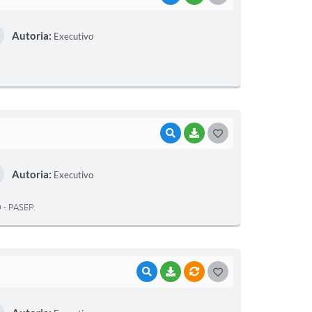
O
Autoria:
Executivo
S
T
E
I
VISUALIZAR
BAIXAR
G
O
Autoria:
Executivo
S
T
- PASEP.
E
I
VISUALIZAR
BAIXAR
VÍNCULOS
G
O