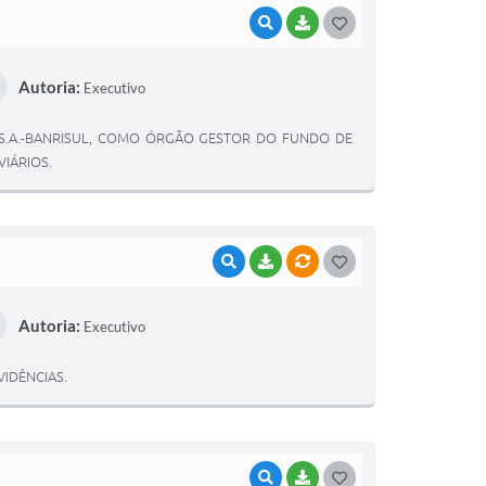
VISUALIZAR
BAIXAR
G
O
Autoria:
Executivo
S
T
S.A.-BANRISUL, COMO ÓRGÃO GESTOR DO FUNDO DE
E
IÁRIOS.
I
VISUALIZAR
BAIXAR
VÍNCULOS
G
O
Autoria:
Executivo
S
T
VIDÊNCIAS.
E
I
VISUALIZAR
BAIXAR
G