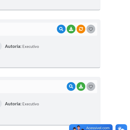
E
I
VISUALIZAR
BAIXAR
VÍNCULOS
G
O
Autoria:
Executivo
S
T
E
I
VISUALIZAR
BAIXAR
G
O
Autoria:
Executivo
S
T
E