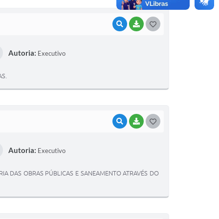
I
VISUALIZAR
BAIXAR
G
O
Autoria:
Executivo
S
T
AS.
E
I
VISUALIZAR
BAIXAR
G
O
Autoria:
Executivo
S
T
IA DAS OBRAS PÚBLICAS E SANEAMENTO ATRAVÉS DO
E
I