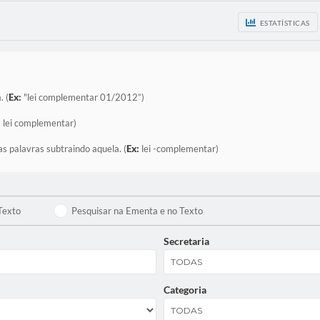
ESTATÍSTICAS
. (
Ex:
"lei complementar 01/2012”)
:
lei complementar)
as palavras subtraindo aquela. (
Ex:
lei -complementar)
Texto
Pesquisar na Ementa e no Texto
Secretaria
Categoria