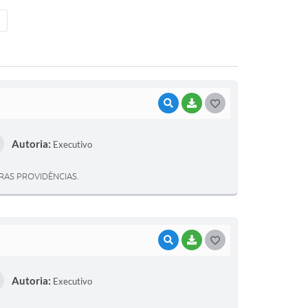
VISUALIZAR
BAIXAR
G
O
Autoria:
Executivo
S
T
RAS PROVIDÊNCIAS.
E
I
VISUALIZAR
BAIXAR
G
O
Autoria:
Executivo
S
T